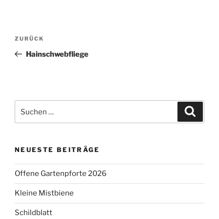
Beitragsnavigation
Vorheriger
ZURÜCK
Beitrag
Hainschwebfliege
Suchen
Suche
nach:
NEUESTE BEITRÄGE
Offene Gartenpforte 2026
Kleine Mistbiene
Schildblatt