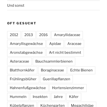
Und sonst
OFT GESUCHT
2012
2013
2016
Amaryllidaceae
Amaryllisgewächse
Apidae
Araceae
Aronstabgewächse
Art nicht bestimmt
Asteraceae
Bauchsammlerbienen
Blatthornkäfer
Boraginaceae
Echte Bienen
Frühlingsblüher
Guerillapflanzen
Hahnenfußgewächse
Hortensienzimmer
Hummeln
Insekten
Jahre
Käfer
Kübelpflanzen
Küchengarten
Megachilidae