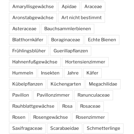
Amaryllisgewächse
Apidae
Araceae
Aronstabgewächse
Art nicht bestimmt
Asteraceae
Bauchsammlerbienen
Blatthornkäfer
Boraginaceae
Echte Bienen
Frühlingsblüher
Guerillapflanzen
Hahnenfußgewächse
Hortensienzimmer
Hummeln
Insekten
Jahre
Käfer
Kübelpflanzen
Küchengarten
Megachilidae
Pavillon
Pavillonzimmer
Ranunculaceae
Rauhblattgewächse
Rosa
Rosaceae
Rosen
Rosengewächse
Rosenzimmer
Saxifragaceae
Scarabaeidae
Schmetterlinge