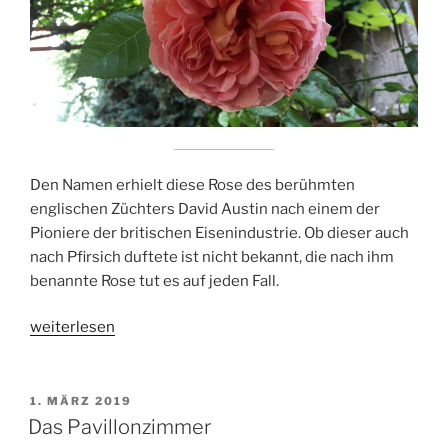
Den Namen erhielt diese Rose des berühmten
englischen Züchters David Austin nach einem der
Pioniere der britischen Eisenindustrie. Ob dieser auch
nach Pfirsich duftete ist nicht bekannt, die nach ihm
benannte Rose tut es auf jeden Fall.
„Rose
weiterlesen
‚Abraham
Darby‘“
VERÖFFENTLICHT
1. MÄRZ 2019
AM
Das Pavillonzimmer