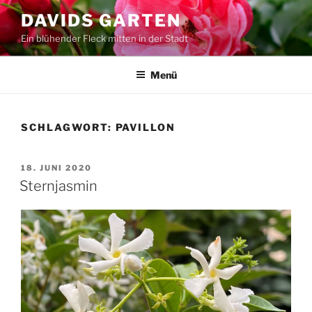
Zum
DAVIDS GARTEN
Inhalt
Ein blühender Fleck mitten in der Stadt
springen
Menü
SCHLAGWORT:
PAVILLON
VERÖFFENTLICHT
18. JUNI 2020
AM
Sternjasmin