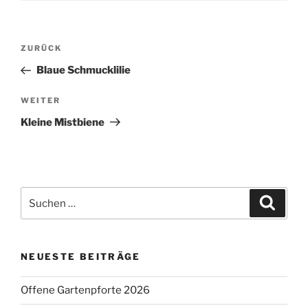
Beitragsnavigation
Vorheriger
ZURÜCK
Beitrag
Blaue Schmucklilie
Nächster
WEITER
Beitrag
Kleine Mistbiene
Suchen
Suche
nach:
NEUESTE BEITRÄGE
Offene Gartenpforte 2026