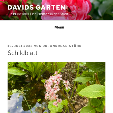
Zum
DAVIDS GARTEN
Inhalt
Ein blühender Fleck mitten in der Stadt
springen
Menü
VERÖFFENTLICHT
16. JULI 2025
VON
DR. ANDREAS STÖHR
AM
Schildblatt