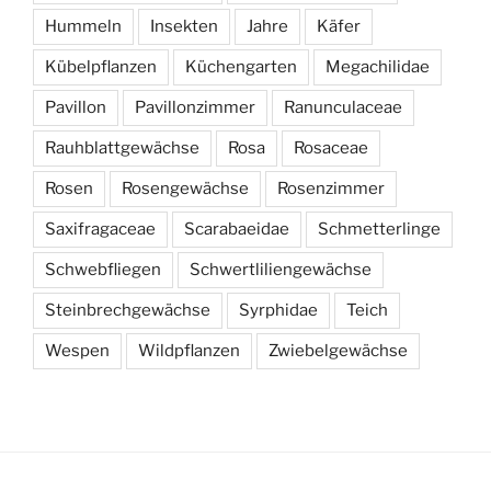
Hummeln
Insekten
Jahre
Käfer
Kübelpflanzen
Küchengarten
Megachilidae
Pavillon
Pavillonzimmer
Ranunculaceae
Rauhblattgewächse
Rosa
Rosaceae
Rosen
Rosengewächse
Rosenzimmer
Saxifragaceae
Scarabaeidae
Schmetterlinge
Schwebfliegen
Schwertliliengewächse
Steinbrechgewächse
Syrphidae
Teich
Wespen
Wildpflanzen
Zwiebelgewächse