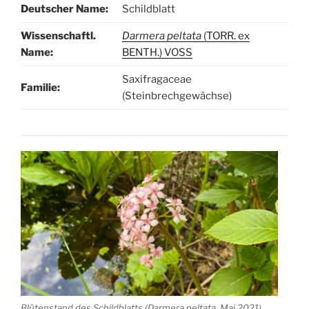
Deutscher Name:
Schildblatt
Wissenschaftl.
Darmera peltata
(TORR. ex
Name:
BENTH.) VOSS
Saxifragaceae
Familie:
(Steinbrechgewächse)
Blütenstand des Schildblatts (Darmera peltata, Mai 2021)