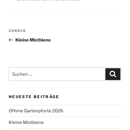
Beitragsnavigation
Vorheriger
ZURÜCK
Beitrag
Kleine Mistbiene
Suchen
Suche
nach:
NEUESTE BEITRÄGE
Offene Gartenpforte 2026
Kleine Mistbiene