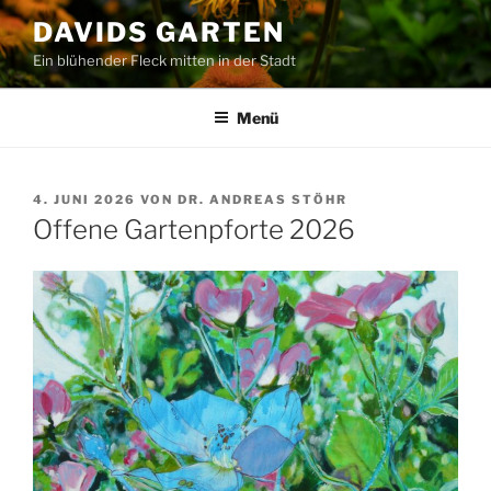
Zum
DAVIDS GARTEN
Inhalt
Ein blühender Fleck mitten in der Stadt
springen
Menü
VERÖFFENTLICHT
4. JUNI 2026
VON
DR. ANDREAS STÖHR
AM
Offene Gartenpforte 2026