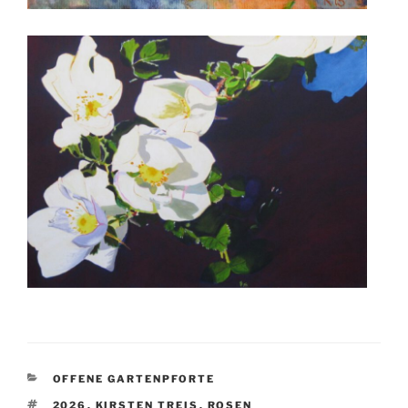
KATEGORIEN
OFFENE GARTENPFORTE
SCHLAGWÖRTER
2026
,
KIRSTEN TREIS
,
ROSEN