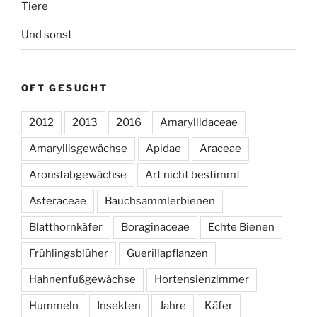
Tiere
Und sonst
OFT GESUCHT
2012
2013
2016
Amaryllidaceae
Amaryllisgewächse
Apidae
Araceae
Aronstabgewächse
Art nicht bestimmt
Asteraceae
Bauchsammlerbienen
Blatthornkäfer
Boraginaceae
Echte Bienen
Frühlingsblüher
Guerillapflanzen
Hahnenfußgewächse
Hortensienzimmer
Hummeln
Insekten
Jahre
Käfer