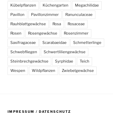
Kübelpflanzen
Küchengarten
Megachilidae
Pavillon
Pavillonzimmer
Ranunculaceae
Rauhblattgewächse
Rosa
Rosaceae
Rosen
Rosengewächse
Rosenzimmer
Saxifragaceae
Scarabaeidae
Schmetterlinge
Schwebfliegen
Schwertliliengewächse
Steinbrechgewächse
Syrphidae
Teich
Wespen
Wildpflanzen
Zwiebelgewächse
IMPRESSUM / DATENSCHUTZ