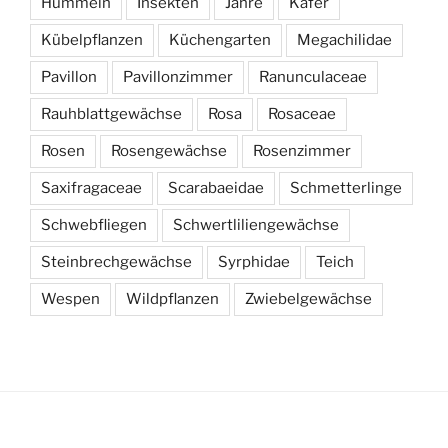
Hummeln
Insekten
Jahre
Käfer
Kübelpflanzen
Küchengarten
Megachilidae
Pavillon
Pavillonzimmer
Ranunculaceae
Rauhblattgewächse
Rosa
Rosaceae
Rosen
Rosengewächse
Rosenzimmer
Saxifragaceae
Scarabaeidae
Schmetterlinge
Schwebfliegen
Schwertliliengewächse
Steinbrechgewächse
Syrphidae
Teich
Wespen
Wildpflanzen
Zwiebelgewächse