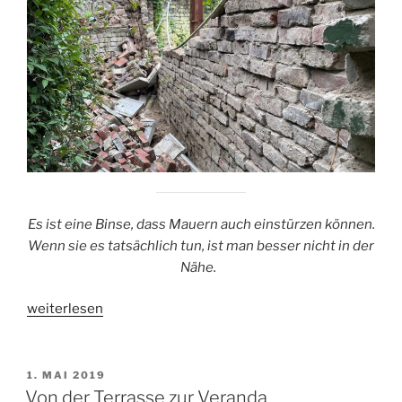
Es ist eine Binse, dass Mauern auch einstürzen können.
Wenn sie es tatsächlich tun, ist man besser nicht in der
Nähe.
„Einstürzende
weiterlesen
Altbauten“
VERÖFFENTLICHT
1. MAI 2019
AM
Von der Terrasse zur Veranda