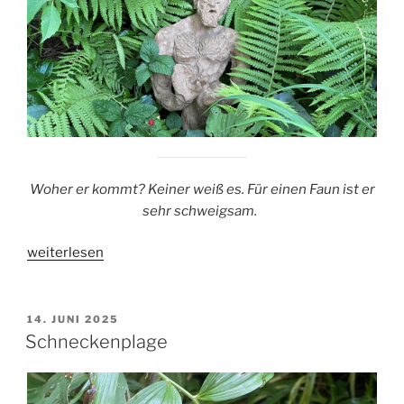
Woher er kommt? Keiner weiß es. Für einen Faun ist er
sehr schweigsam.
„Der
weiterlesen
Faun“
VERÖFFENTLICHT
14. JUNI 2025
AM
Schneckenplage