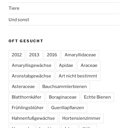
Tiere
Und sonst
OFT GESUCHT
2012
2013
2016
Amaryllidaceae
Amaryllisgewächse
Apidae
Araceae
Aronstabgewächse
Art nicht bestimmt
Asteraceae
Bauchsammlerbienen
Blatthornkäfer
Boraginaceae
Echte Bienen
Frühlingsblüher
Guerillapflanzen
Hahnenfußgewächse
Hortensienzimmer