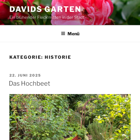
Zum
DAVIDS GARTEN
Inhalt
Ein blühender Fleck mitten in der Stadt
springen
Menü
KATEGORIE:
HISTORIE
VERÖFFENTLICHT
22. JUNI 2025
AM
Das Hochbeet