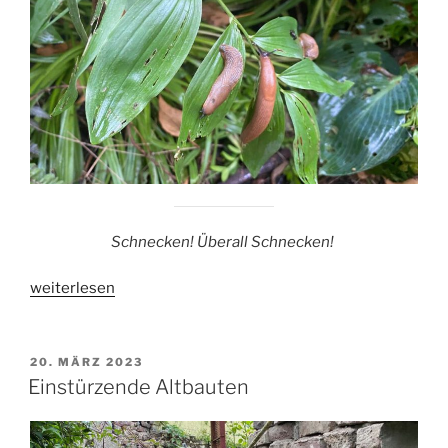
Schnecken! Überall Schnecken!
„Schneckenplage“
weiterlesen
VERÖFFENTLICHT
20. MÄRZ 2023
AM
Einstürzende Altbauten