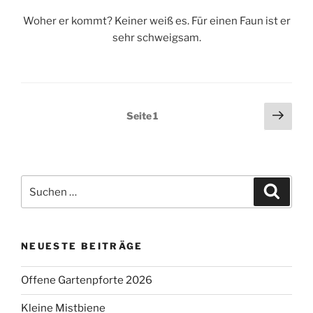
Woher er kommt? Keiner weiß es. Für einen Faun ist er
sehr schweigsam.
Seitennummerierung
Näch
Seite
1
Seit
der
Beiträge
Suchen
Suche
nach:
NEUESTE BEITRÄGE
Offene Gartenpforte 2026
Kleine Mistbiene