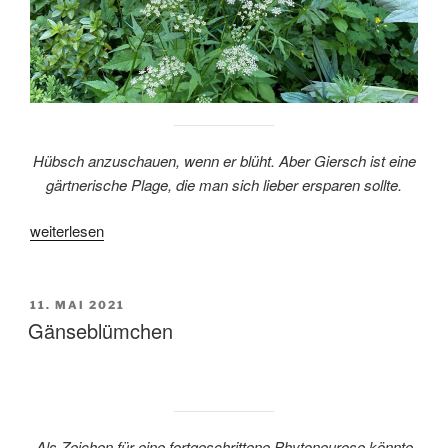
Hübsch anzuschauen, wenn er blüht. Aber Giersch ist eine
gärtnerische Plage, die man sich lieber ersparen sollte.
„Giersch“
weiterlesen
VERÖFFENTLICHT
11. MAI 2021
AM
Gänseblümchen
Als Zeichen für eine fortgeschrittene Phytoneurose könnte