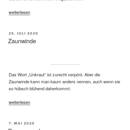
„Drüsiges
weiterlesen
Springkraut“
VERÖFFENTLICHT
25. JULI 2020
AM
Zaunwinde
Das Wort „Unkraut“ ist zurecht verpönt. Aber die
Zaunwinde kann man kaum anders nennen, auch wenn sie
so hübsch blühend daherkommt.
„Zaunwinde“
weiterlesen
VERÖFFENTLICHT
7. MAI 2020
AM