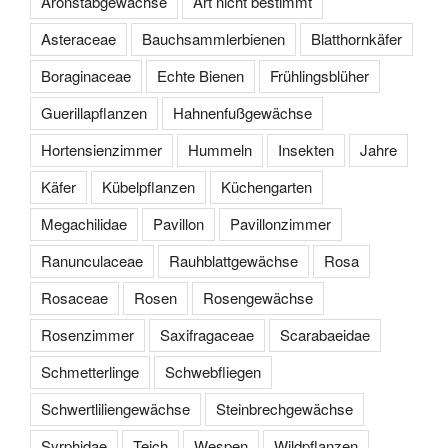
Aronstabgewächse
Art nicht bestimmt
Asteraceae
Bauchsammlerbienen
Blatthornkäfer
Boraginaceae
Echte Bienen
Frühlingsblüher
Guerillapflanzen
Hahnenfußgewächse
Hortensienzimmer
Hummeln
Insekten
Jahre
Käfer
Kübelpflanzen
Küchengarten
Megachilidae
Pavillon
Pavillonzimmer
Ranunculaceae
Rauhblattgewächse
Rosa
Rosaceae
Rosen
Rosengewächse
Rosenzimmer
Saxifragaceae
Scarabaeidae
Schmetterlinge
Schwebfliegen
Schwertliliengewächse
Steinbrechgewächse
Syrphidae
Teich
Wespen
Wildpflanzen