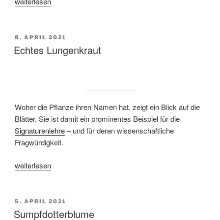
„Gefleckter
weiterlesen
Aronstab“
VERÖFFENTLICHT
8. APRIL 2021
AM
Echtes Lungenkraut
Woher die Pflanze ihren Namen hat, zeigt ein Blick auf die
Blätter. Sie ist damit ein prominentes Beispiel für die
Signaturenlehre
– und für deren wissenschaftliche
Fragwürdigkeit.
„Echtes
weiterlesen
Lungenkraut“
VERÖFFENTLICHT
5. APRIL 2021
AM
Sumpfdotterblume