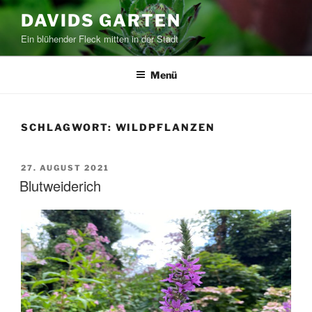
Zum
DAVIDS GARTEN
Inhalt
Ein blühender Fleck mitten in der Stadt
springen
Menü
SCHLAGWORT:
WILDPFLANZEN
VERÖFFENTLICHT
27. AUGUST 2021
AM
Blutweiderich