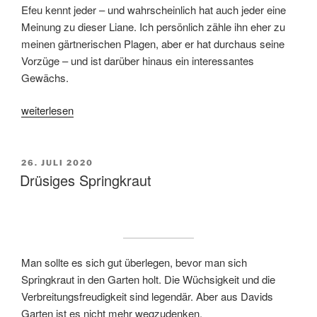
Efeu kennt jeder – und wahrscheinlich hat auch jeder eine
Meinung zu dieser Liane. Ich persönlich zähle ihn eher zu
meinen gärtnerischen Plagen, aber er hat durchaus seine
Vorzüge – und ist darüber hinaus ein interessantes
Gewächs.
„Efeu“
weiterlesen
VERÖFFENTLICHT
26. JULI 2020
AM
Drüsiges Springkraut
Man sollte es sich gut überlegen, bevor man sich
Springkraut in den Garten holt. Die Wüchsigkeit und die
Verbreitungsfreudigkeit sind legendär. Aber aus Davids
Garten ist es nicht mehr wegzudenken.