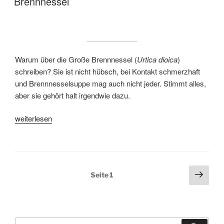
Brennnessel
Warum über die Große Brennnessel (
Urtica dioica
)
schreiben? Sie ist nicht hübsch, bei Kontakt schmerzhaft
und Brennnesselsuppe mag auch nicht jeder. Stimmt alles,
aber sie gehört halt irgendwie dazu.
„Brennnessel“
weiterlesen
Seitennummerierung
Näch
Seite
1
der
Seit
Beiträge
Suchen