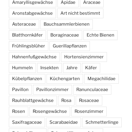
Amaryllisgewächse
Apidae
Araceae
Aronstabgewächse
Art nicht bestimmt
Asteraceae
Bauchsammlerbienen
Blatthornkäfer
Boraginaceae
Echte Bienen
Frühlingsblüher
Guerillapflanzen
Hahnenfußgewächse
Hortensienzimmer
Hummeln
Insekten
Jahre
Käfer
Kübelpflanzen
Küchengarten
Megachilidae
Pavillon
Pavillonzimmer
Ranunculaceae
Rauhblattgewächse
Rosa
Rosaceae
Rosen
Rosengewächse
Rosenzimmer
Saxifragaceae
Scarabaeidae
Schmetterlinge