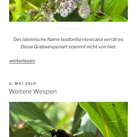
Der lateinische Name Isodontia mexicana verrät es:
Diese Grabwespenart stammt nicht von hier.
„Stahlblauer
weiterlesen
Grillenjäger“
VERÖFFENTLICHT
2. MAI 2019
AM
Weitere Wespen