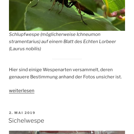
Schlupfwespe (möglicherweise Ichneumon
stramentarius) auf einem Blatt des Echten Lorbeer
(Laurus nobilis)
Hier sind einige Wespenarten versammelt, deren
genauere Bestimmung anhand der Fotos unsicher ist.
„Weitere
weiterlesen
Wespen“
VERÖFFENTLICHT
2. MAI 2019
AM
Sichelwespe