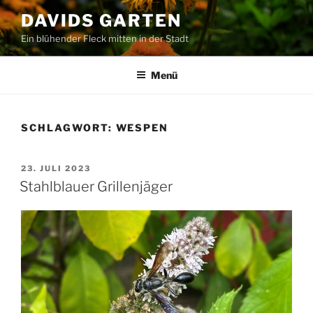
Zum
DAVIDS GARTEN
Inhalt
Ein blühender Fleck mitten in der Stadt
springen
Menü
SCHLAGWORT:
WESPEN
VERÖFFENTLICHT
23. JULI 2023
AM
Stahlblauer Grillenjäger