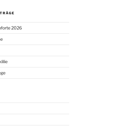
ITRÄGE
pforte 2026
ne
ilie
ege