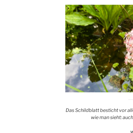
Das Schildblatt besticht vor al
wie man sieht: auch
„
w