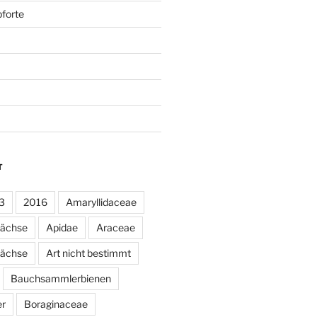
forte
T
3
2016
Amaryllidaceae
wächse
Apidae
Araceae
ächse
Art nicht bestimmt
Bauchsammlerbienen
er
Boraginaceae