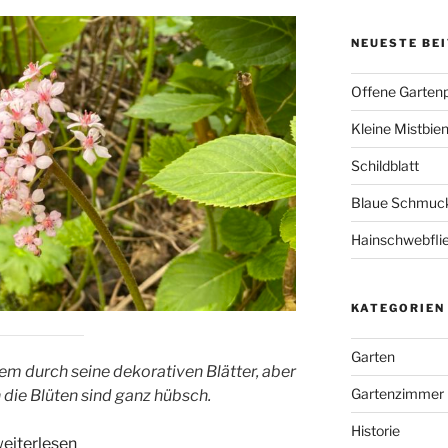
NEUESTE BE
Offene Garten
Kleine Mistbie
Schildblatt
Blaue Schmuckl
Hainschwebfli
KATEGORIEN
Garten
lem durch seine dekorativen Blätter, aber
Gartenzimmer
 die Blüten sind ganz hübsch.
Historie
Schildblatt“
eiterlesen