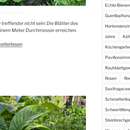
Echte Bienen
Guerillapflan
reffender nicht sein: Die Blätter des
Hortensienz
 einem Meter Durchmesser erreichen.
Jahre
Käf
Tafelblatt“
eiterlesen
Küchengarte
Pavillonzimm
Rauhblattge
Rosen
Ro
Saxifragace
Schmetterlin
Schwertlilie
Steinbrechg