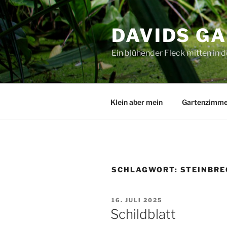
Zum
Inhalt
DAVIDS G
springen
Ein blühender Fleck mitten in d
Klein aber mein
Gartenzimme
SCHLAGWORT:
STEINBR
VERÖFFENTLICHT
16. JULI 2025
AM
Schildblatt