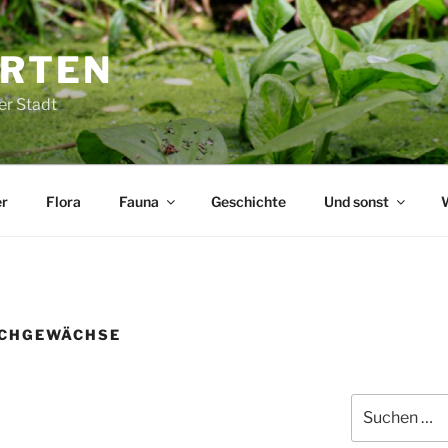
ARTEN
er Stadt
r
Flora
Fauna
Geschichte
Und sonst
ECHGEWÄCHSE
Suchen
nach: