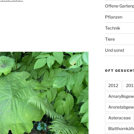
Offene Gartenp
Pflanzen
Technik
Tiere
Und sonst
OFT GESUCH
2012
201
Amaryllisge
Aronstabgew
Asteraceae
Blatthornkäf