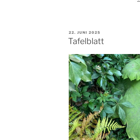
VERÖFFENTLICHT
22. JUNI 2025
AM
Tafelblatt