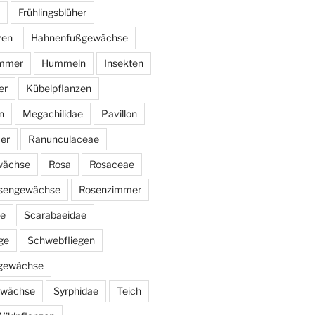
Frühlingsblüher
zen
Hahnenfußgewächse
immer
Hummeln
Insekten
er
Kübelpflanzen
n
Megachilidae
Pavillon
er
Ranunculaceae
wächse
Rosa
Rosaceae
sengewächse
Rosenzimmer
ae
Scarabaeidae
ge
Schwebfliegen
ngewächse
ewächse
Syrphidae
Teich