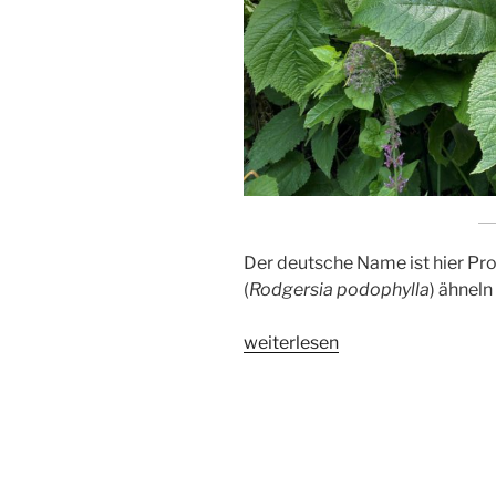
Der deutsche Name ist hier Pr
(
Rodgersia podophylla
) ähneln
„Schaublatt“
weiterlesen