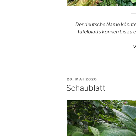
Der deutsche Name könnte t
Tafelblatts können bis zu
„
w
VERÖFFENTLICHT
20. MAI 2020
AM
Schaublatt