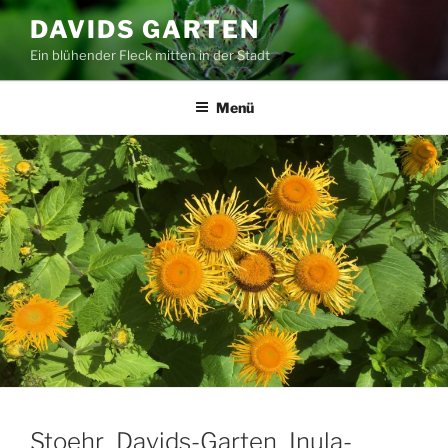
Zum
DAVIDS GARTEN
Inhalt
Ein blühender Fleck mitten in der Stadt
springen
Menü
Stoehr_Davids-Garten_Inula-