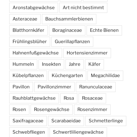
Aronstabgewächse
Art nicht bestimmt
Asteraceae
Bauchsammlerbienen
Blatthornkäfer
Boraginaceae
Echte Bienen
Frühlingsblüher
Guerillapflanzen
Hahnenfußgewächse
Hortensienzimmer
Hummeln
Insekten
Jahre
Käfer
Kübelpflanzen
Küchengarten
Megachilidae
Pavillon
Pavillonzimmer
Ranunculaceae
Rauhblattgewächse
Rosa
Rosaceae
Rosen
Rosengewächse
Rosenzimmer
Saxifragaceae
Scarabaeidae
Schmetterlinge
Schwebfliegen
Schwertliliengewächse