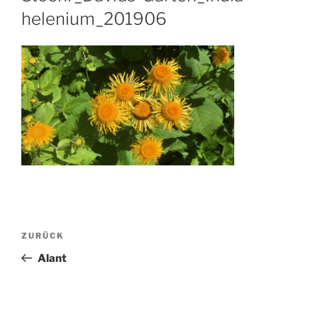
helenium_201906
Beitragsnavigation
Vorheriger
ZURÜCK
Beitrag
Alant