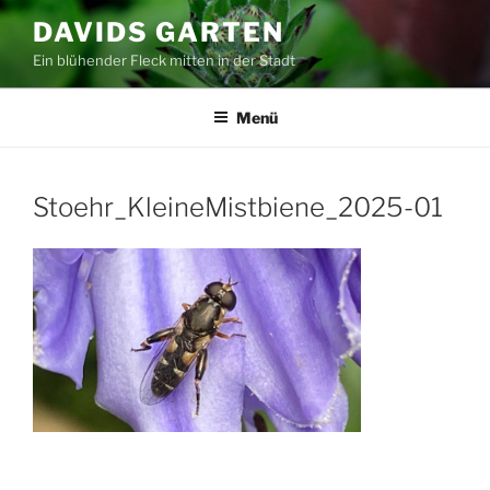
Zum
DAVIDS GARTEN
Inhalt
Ein blühender Fleck mitten in der Stadt
springen
Menü
Stoehr_KleineMistbiene_2025-01