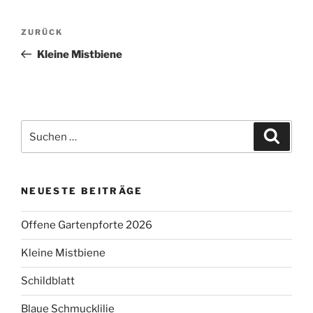
Beitragsnavigation
Vorheriger
ZURÜCK
Beitrag
Kleine Mistbiene
Suchen
Suche
nach:
NEUESTE BEITRÄGE
Offene Gartenpforte 2026
Kleine Mistbiene
Schildblatt
Blaue Schmucklilie