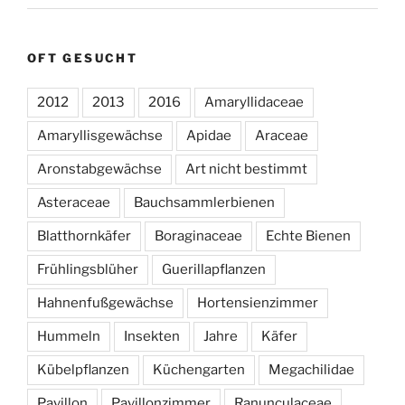
OFT GESUCHT
2012
2013
2016
Amaryllidaceae
Amaryllisgewächse
Apidae
Araceae
Aronstabgewächse
Art nicht bestimmt
Asteraceae
Bauchsammlerbienen
Blatthornkäfer
Boraginaceae
Echte Bienen
Frühlingsblüher
Guerillapflanzen
Hahnenfußgewächse
Hortensienzimmer
Hummeln
Insekten
Jahre
Käfer
Kübelpflanzen
Küchengarten
Megachilidae
Pavillon
Pavillonzimmer
Ranunculaceae