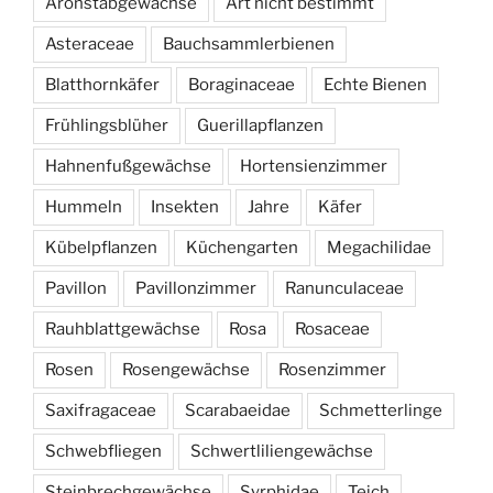
Aronstabgewächse
Art nicht bestimmt
Asteraceae
Bauchsammlerbienen
Blatthornkäfer
Boraginaceae
Echte Bienen
Frühlingsblüher
Guerillapflanzen
Hahnenfußgewächse
Hortensienzimmer
Hummeln
Insekten
Jahre
Käfer
Kübelpflanzen
Küchengarten
Megachilidae
Pavillon
Pavillonzimmer
Ranunculaceae
Rauhblattgewächse
Rosa
Rosaceae
Rosen
Rosengewächse
Rosenzimmer
Saxifragaceae
Scarabaeidae
Schmetterlinge
Schwebfliegen
Schwertliliengewächse
Steinbrechgewächse
Syrphidae
Teich