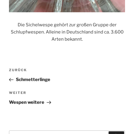
Die Sichelwespe gehört zur großen Gruppe der
Schlupfwespen. Alleine in Deutschland sind ca. 3.600
Arten bekannt.
Beitragsnavigation
Vorheriger
ZURÜCK
Beitrag
Schmetterlinge
Nächster
WEITER
Beitrag
Wespen weitere
Suchen