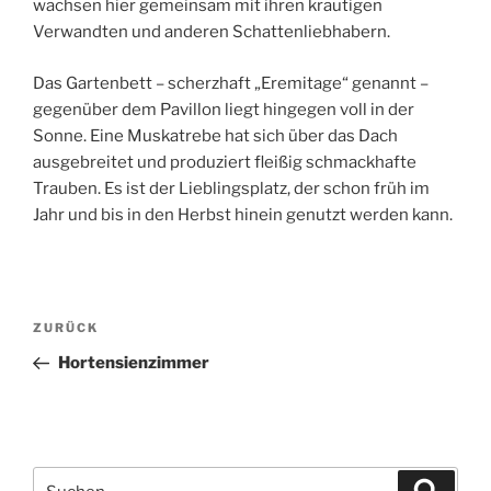
wachsen hier gemeinsam mit ihren krautigen
Verwandten und anderen Schattenliebhabern.
Das Gartenbett – scherzhaft „Eremitage“ genannt –
gegenüber dem Pavillon liegt hingegen voll in der
Sonne. Eine Muskatrebe hat sich über das Dach
ausgebreitet und produziert fleißig schmackhafte
Trauben. Es ist der Lieblingsplatz, der schon früh im
Jahr und bis in den Herbst hinein genutzt werden kann.
Beitragsnavigation
Vorheriger
ZURÜCK
Beitrag
Hortensienzimmer
Suchen
Suche