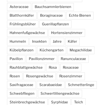
Asteraceae
Bauchsammlerbienen
Blatthornkäfer
Boraginaceae
Echte Bienen
Frühlingsblüher
Guerillapflanzen
Hahnenfußgewächse
Hortensienzimmer
Hummeln
Insekten
Jahre
Käfer
Kübelpflanzen
Küchengarten
Megachilidae
Pavillon
Pavillonzimmer
Ranunculaceae
Rauhblattgewächse
Rosa
Rosaceae
Rosen
Rosengewächse
Rosenzimmer
Saxifragaceae
Scarabaeidae
Schmetterlinge
Schwebfliegen
Schwertliliengewächse
Steinbrechgewächse
Syrphidae
Teich