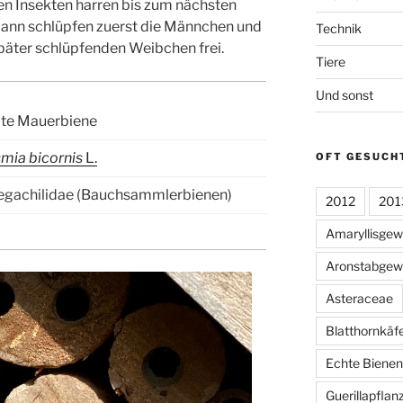
en Insekten harren bis zum nächsten
 Dann schlüpfen zuerst die Männchen und
Technik
päter schlüpfenden Weibchen frei.
Tiere
Und sonst
te Mauerbiene
mia bicornis
L.
OFT GESUCH
gachilidae (Bauchsammlerbienen)
2012
201
Amaryllisge
Aronstabgew
Asteraceae
Blatthornkäf
Echte Bienen
Guerillapflan