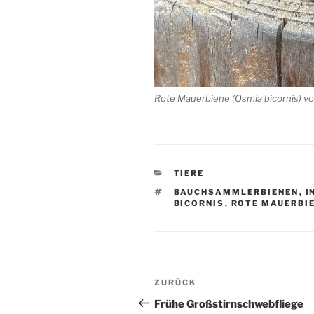
Rote Mauerbiene (Osmia bicornis) vor
KATEGORIEN
TIERE
SCHLAGWÖRTER
BAUCHSAMMLERBIENEN
,
I
BICORNIS
,
ROTE MAUERBI
Beitragsnavigation
Vorheriger
ZURÜCK
Beitrag
Frühe Großstirnschwebfliege