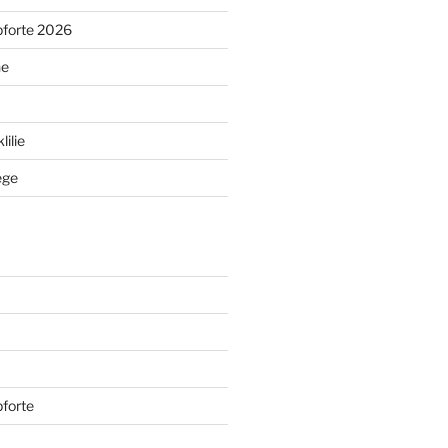
pforte 2026
ne
ilie
ege
forte