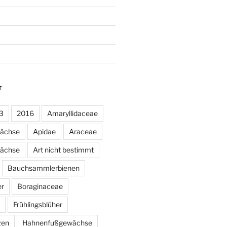
T
3
2016
Amaryllidaceae
wächse
Apidae
Araceae
ächse
Art nicht bestimmt
Bauchsammlerbienen
er
Boraginaceae
Frühlingsblüher
zen
Hahnenfußgewächse