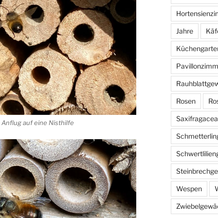
Hortensienz
Jahre
Käf
Küchengarte
Pavillonzimm
Rauhblattge
Rosen
Ro
Saxifragace
Anflug auf eine Nisthilfe
Schmetterlin
Schwertlilie
Steinbrechg
Wespen
W
Zwiebelgewä