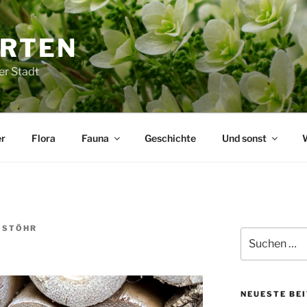
ARTEN
er Stadt
r
Flora
Fauna
Geschichte
Und sonst
 STÖHR
Suchen
nach:
NEUESTE BE