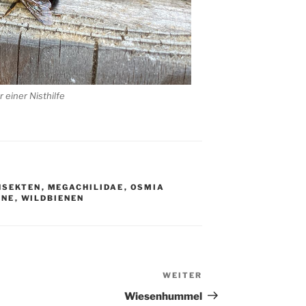
 einer Nisthilfe
NSEKTEN
,
MEGACHILIDAE
,
OSMIA
ENE
,
WILDBIENEN
WEITER
Nächster
Beitrag
Wiesenhummel