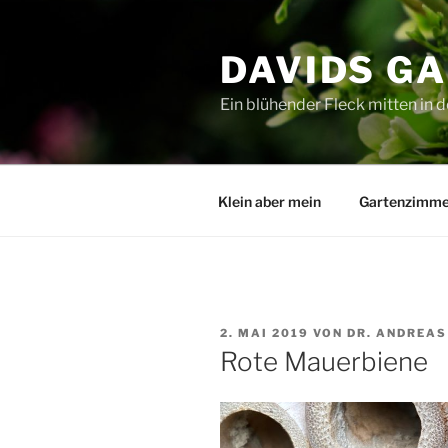
Zum
Inhalt
DAVIDS G
springen
Ein blühender Fleck mitten in d
Klein aber mein
Gartenzimme
VERÖFFENTLICHT
2. MAI 2019
VON
DR. ANDREAS
AM
Rote Mauerbiene