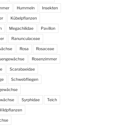
immer
Hummeln
Insekten
er
Kübelpflanzen
n
Megachilidae
Pavillon
er
Ranunculaceae
wächse
Rosa
Rosaceae
sengewächse
Rosenzimmer
ae
Scarabaeidae
ge
Schwebfliegen
ngewächse
ewächse
Syrphidae
Teich
ildpflanzen
chse