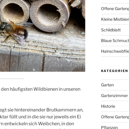
Offene Garten
Kleine Mistbie
Schildblatt
Blaue Schmuckl
Hainschwebfli
KATEGORIEN
Garten
 den häufigsten Wildbienen in unseren
Gartenzimmer
Historie
legt sie hintereinander Brutkammern an,
ar füllt und in die sie nur jeweils ein Ei
Offene Gartenp
n entwickeln sich Weibchen, in den
Pflanzen