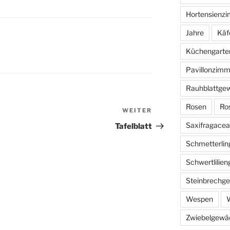
Hortensienz
Jahre
Käf
Küchengarte
Pavillonzimm
Rauhblattge
Rosen
Ro
WEITER
Nächster
Beitrag
Saxifragace
Tafelblatt
Schmetterlin
Schwertlilie
Steinbrechg
Wespen
W
Zwiebelgewä