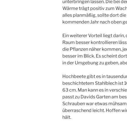
unterbringen lassen. Die bei d
Wärme trägt positiv zum Wachs
alles planmäßig, sollte dort di
kommenden Jahr nach oben geh
Ein weiterer Vorteil liegt darin
Raum besser kontrollieren lässt
die Pflanzen näher kommen, je
besser im Blick. Es scheint do
in der Umgebung zu geben, abe
Hochbeete gibt es in tausendun
beschichtetem Stahlblech ist 
63 cm. Man kann es in versch
passt zu Davids Garten am be
Schrauben war etwas mühsam, 
überraschend leicht. Hoffen wir
hält.