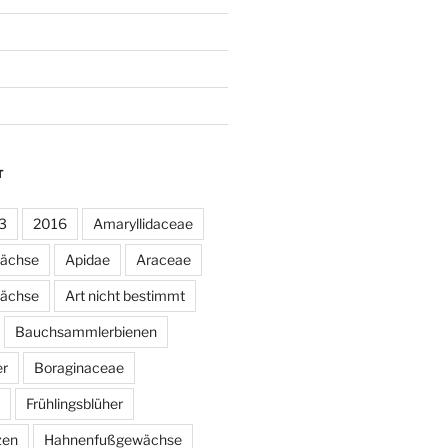
T
3
2016
Amaryllidaceae
wächse
Apidae
Araceae
ächse
Art nicht bestimmt
Bauchsammlerbienen
er
Boraginaceae
Frühlingsblüher
zen
Hahnenfußgewächse