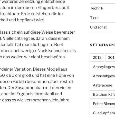
er weiteren Zersetzung entstehende
tum in den oberen Etagen bei. Läuft
Technik
e fruchtbare Erde entstehen, die im
Tiere
olt und bepflanzt wird.
Und sonst
, dass sich ein auf diese Weise begrenzter
. Vielleicht liegt es daran, dass einem
denfalls hat man die Lage im Beet
OFT GESUCH
rt oben auch weniger Nacktschnecken als
r das wollen wir nicht beschwören.
2012
201
Amaryllisge
deiner Variation. Dieses Modell aus
160 x 80 cm groß und hat eine Höhe von
Aronstabgew
iedenen Farben bekommen, aber rostrot
Asteraceae
sten. Der Zusammenbau mit den vielen
aber im Ergebnis formstabil und
Blatthornkäf
, dass es wie versprochen viele Jahre
Echte Bienen
Guerillapflan