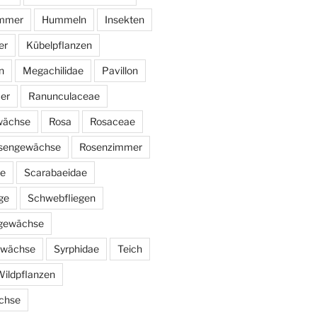
immer
Hummeln
Insekten
er
Kübelpflanzen
n
Megachilidae
Pavillon
er
Ranunculaceae
wächse
Rosa
Rosaceae
sengewächse
Rosenzimmer
ae
Scarabaeidae
ge
Schwebfliegen
ngewächse
ewächse
Syrphidae
Teich
ildpflanzen
chse