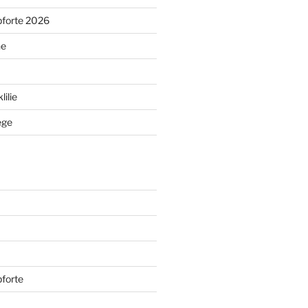
pforte 2026
ne
ilie
ege
forte