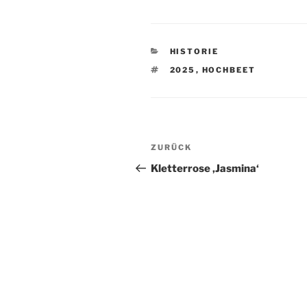
KATEGORIEN
HISTORIE
SCHLAGWÖRTER
2025
,
HOCHBEET
Beitragsnavigation
Vorheriger
ZURÜCK
Beitrag
Kletterrose ‚Jasmina‘