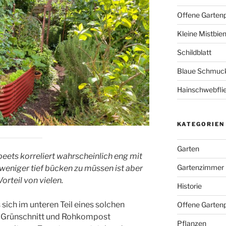
Offene Garten
Kleine Mistbie
Schildblatt
Blaue Schmuckl
Hainschwebfli
KATEGORIEN
Garten
ets korreliert wahrscheinlich eng mit
Gartenzimmer
 weniger tief bücken zu müssen ist aber
Vorteil von vielen.
Historie
sich im unteren Teil eines solchen
Offene Gartenp
 Grünschnitt und Rohkompost
Pflanzen