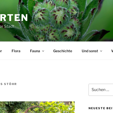
ARTEN
er Stadt
r
Flora
Fauna
Geschichte
Und sonst
AS STÖHR
Suchen
nach:
NEUESTE BE