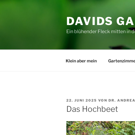
Zum
Inhalt
DAVIDS G
springen
Ein blühender Fleck mitten in d
Klein aber mein
Gartenzimme
VERÖFFENTLICHT
22. JUNI 2025
VON
DR. ANDRE
AM
Das Hochbeet