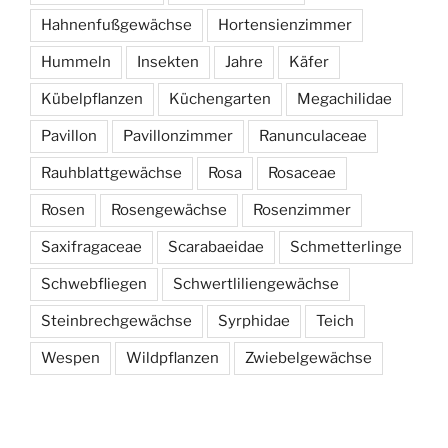
Hahnenfußgewächse
Hortensienzimmer
Hummeln
Insekten
Jahre
Käfer
Kübelpflanzen
Küchengarten
Megachilidae
Pavillon
Pavillonzimmer
Ranunculaceae
Rauhblattgewächse
Rosa
Rosaceae
Rosen
Rosengewächse
Rosenzimmer
Saxifragaceae
Scarabaeidae
Schmetterlinge
Schwebfliegen
Schwertliliengewächse
Steinbrechgewächse
Syrphidae
Teich
Wespen
Wildpflanzen
Zwiebelgewächse