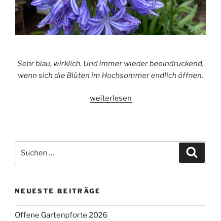
Sehr blau, wirklich. Und immer wieder beeindruckend,
wenn sich die Blüten im Hochsommer endlich öffnen.
„Blaue
weiterlesen
Schmucklilie“
Suchen
Suche
nach:
NEUESTE BEITRÄGE
Offene Gartenpforte 2026