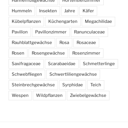
Hahnenfußgewächse
Hortensienzimmer
Hummeln
Insekten
Jahre
Käfer
Kübelpflanzen
Küchengarten
Megachilidae
Pavillon
Pavillonzimmer
Ranunculaceae
Rauhblattgewächse
Rosa
Rosaceae
Rosen
Rosengewächse
Rosenzimmer
Saxifragaceae
Scarabaeidae
Schmetterlinge
Schwebfliegen
Schwertliliengewächse
Steinbrechgewächse
Syrphidae
Teich
Wespen
Wildpflanzen
Zwiebelgewächse