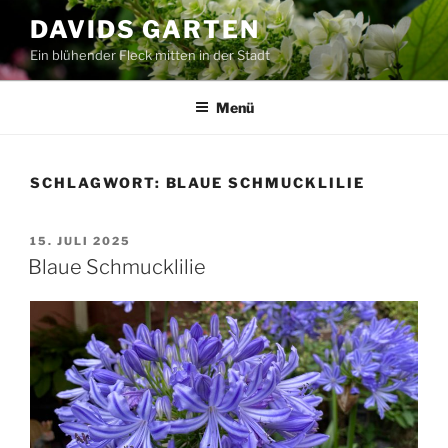
Zum
DAVIDS GARTEN
Inhalt
Ein blühender Fleck mitten in der Stadt
springen
Menü
SCHLAGWORT:
BLAUE SCHMUCKLILIE
VERÖFFENTLICHT
15. JULI 2025
AM
Blaue Schmucklilie