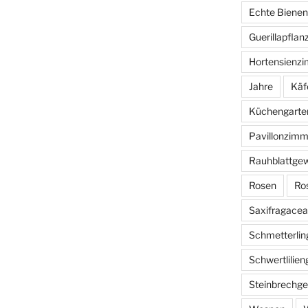
Echte Bienen
Guerillapflan
Hortensienz
Jahre
Käf
Küchengarte
Pavillonzimm
Rauhblattge
Rosen
Ro
Saxifragace
Schmetterlin
Schwertlilie
Steinbrechg