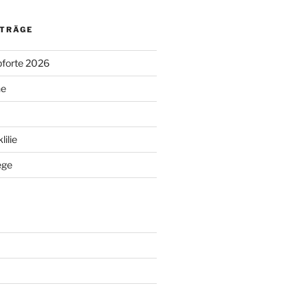
ITRÄGE
pforte 2026
ne
ilie
ege