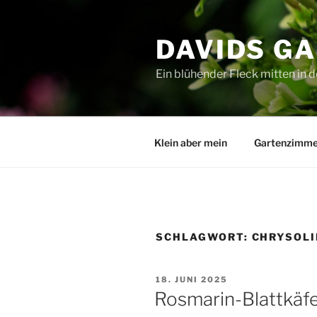
Zum
Inhalt
DAVIDS G
springen
Ein blühender Fleck mitten in d
Klein aber mein
Gartenzimme
SCHLAGWORT:
CHRYSOL
VERÖFFENTLICHT
18. JUNI 2025
AM
Rosmarin-Blattkäf