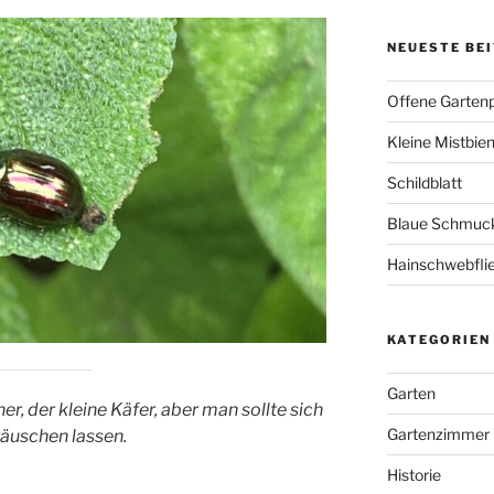
NEUESTE BE
Offene Garten
Kleine Mistbie
Schildblatt
Blaue Schmuckl
Hainschwebfli
KATEGORIEN
Garten
r, der kleine Käfer, aber man sollte sich
Gartenzimmer
täuschen lassen.
Historie