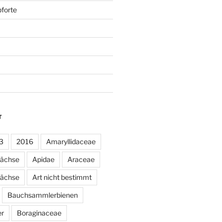
forte
T
3
2016
Amaryllidaceae
wächse
Apidae
Araceae
ächse
Art nicht bestimmt
Bauchsammlerbienen
er
Boraginaceae