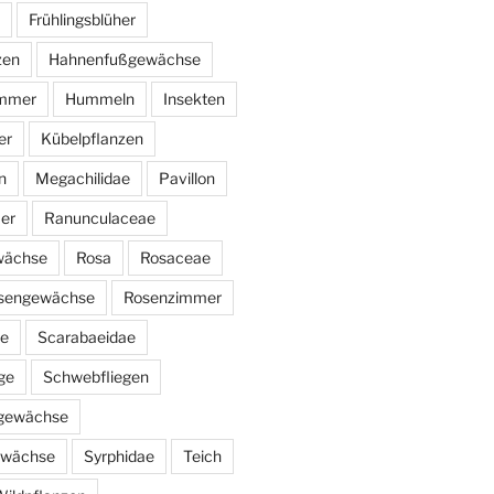
Frühlingsblüher
zen
Hahnenfußgewächse
immer
Hummeln
Insekten
er
Kübelpflanzen
n
Megachilidae
Pavillon
er
Ranunculaceae
wächse
Rosa
Rosaceae
sengewächse
Rosenzimmer
ae
Scarabaeidae
ge
Schwebfliegen
ngewächse
ewächse
Syrphidae
Teich