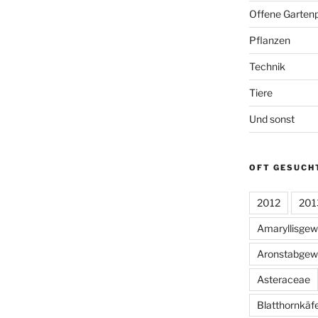
Offene Gartenp
Pflanzen
Technik
Tiere
Und sonst
OFT GESUCH
2012
201
Amaryllisge
Aronstabgew
Asteraceae
Blatthornkäf