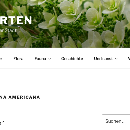
ARTEN
er Stadt
r
Flora
Fauna
Geschichte
Und sonst
INA AMERICANA
Suchen
er
nach: