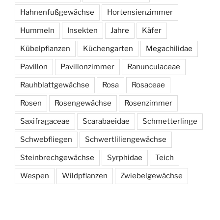
Hahnenfußgewächse
Hortensienzimmer
Hummeln
Insekten
Jahre
Käfer
Kübelpflanzen
Küchengarten
Megachilidae
Pavillon
Pavillonzimmer
Ranunculaceae
Rauhblattgewächse
Rosa
Rosaceae
Rosen
Rosengewächse
Rosenzimmer
Saxifragaceae
Scarabaeidae
Schmetterlinge
Schwebfliegen
Schwertliliengewächse
Steinbrechgewächse
Syrphidae
Teich
Wespen
Wildpflanzen
Zwiebelgewächse