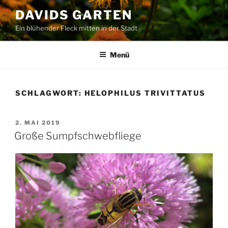
Zum
DAVIDS GARTEN
Inhalt
Ein blühender Fleck mitten in der Stadt
springen
Menü
SCHLAGWORT:
HELOPHILUS TRIVITTATUS
VERÖFFENTLICHT
2. MAI 2019
AM
Große Sumpfschwebfliege