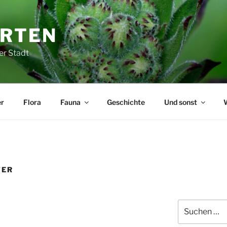
ARTEN
er Stadt
r
Flora
Fauna
Geschichte
Und sonst
TER
Suchen
nach: