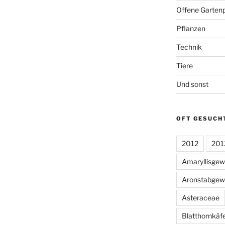
Offene Gartenp
Pflanzen
Technik
Tiere
Und sonst
OFT GESUCH
2012
201
Amaryllisge
Aronstabgew
Asteraceae
Blatthornkäf