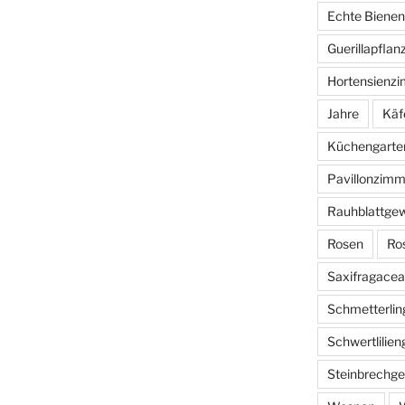
Echte Bienen
Guerillapflan
Hortensienz
Jahre
Käf
Küchengarte
Pavillonzimm
Rauhblattge
Rosen
Ro
Saxifragace
Schmetterlin
Schwertlilie
Steinbrechg