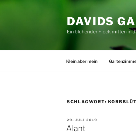
Zum
Inhalt
DAVIDS G
springen
Ein blühender Fleck mitten in d
Klein aber mein
Gartenzimme
SCHLAGWORT:
KORBBLÜ
VERÖFFENTLICHT
29. JULI 2019
AM
Alant