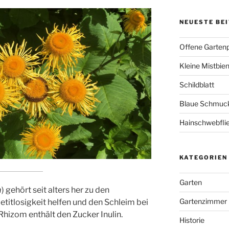
NEUESTE BE
Offene Garten
Kleine Mistbie
Schildblatt
Blaue Schmuckl
Hainschwebfli
KATEGORIEN
Garten
m
) gehört seit alters her zu den
Gartenzimmer
etitlosigkeit helfen und den Schleim bei
Rhizom enthält den Zucker Inulin.
Historie