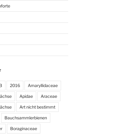
forte
T
3
2016
Amaryllidaceae
wächse
Apidae
Araceae
ächse
Art nicht bestimmt
Bauchsammlerbienen
er
Boraginaceae