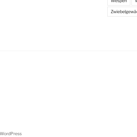
Wespen
W
Zwiebelgewä
n WordPress