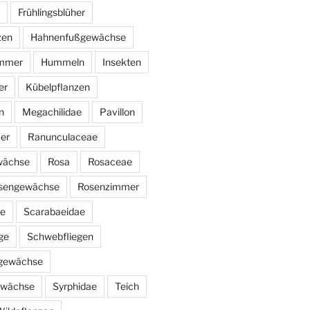
Frühlingsblüher
zen
Hahnenfußgewächse
immer
Hummeln
Insekten
er
Kübelpflanzen
n
Megachilidae
Pavillon
er
Ranunculaceae
wächse
Rosa
Rosaceae
sengewächse
Rosenzimmer
ae
Scarabaeidae
ge
Schwebfliegen
ngewächse
ewächse
Syrphidae
Teich