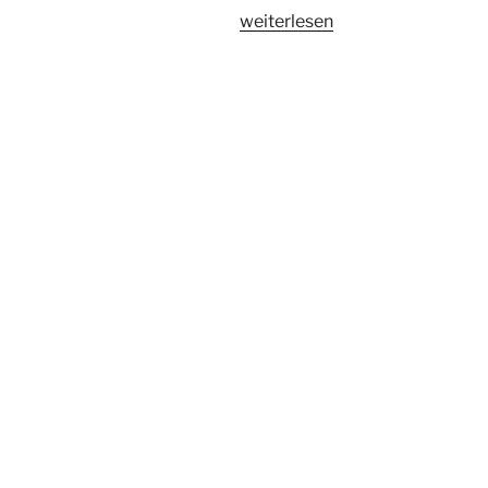
„Alant“
weiterlesen