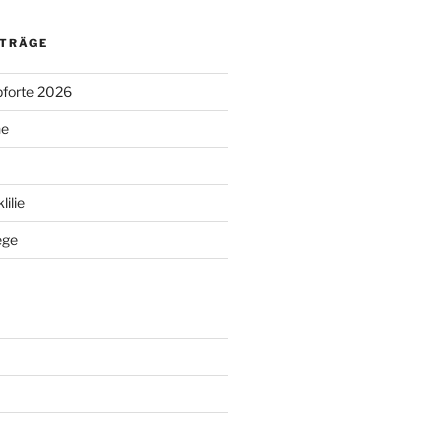
ITRÄGE
pforte 2026
ne
ilie
ege