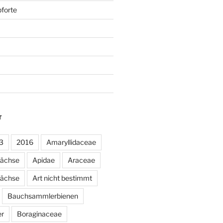
forte
T
3
2016
Amaryllidaceae
wächse
Apidae
Araceae
ächse
Art nicht bestimmt
Bauchsammlerbienen
er
Boraginaceae