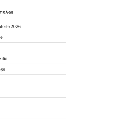
ITRÄGE
pforte 2026
ne
ilie
ege