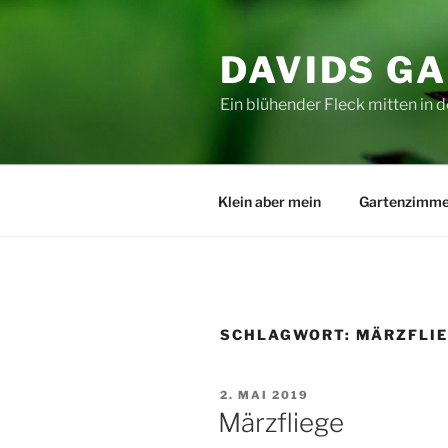
Zum
Inhalt
DAVIDS G
springen
Ein blühender Fleck mitten in d
Klein aber mein
Gartenzimme
SCHLAGWORT:
MÄRZFLI
VERÖFFENTLICHT
2. MAI 2019
AM
Märzfliege