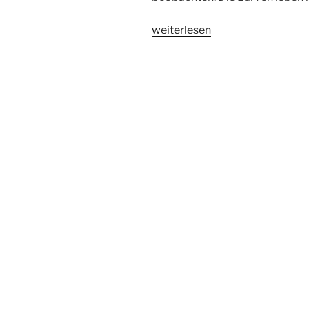
„Märzfliege“
weiterlesen