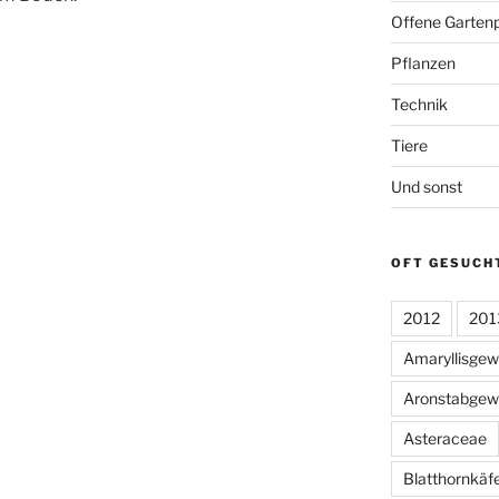
Offene Gartenp
Pflanzen
Technik
Tiere
Und sonst
OFT GESUCH
2012
201
Amaryllisge
Aronstabgew
Asteraceae
Blatthornkäf