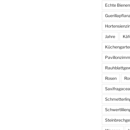
Echte Bienen
Guerillapflan
Hortensienz
Jahre
Käf
Küchengarte
Pavillonzimm
Rauhblattge
Rosen
Ro
Saxifragace
Schmetterlin
Schwertlilie
Steinbrechg