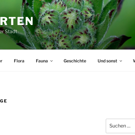
ARTEN
er Stadt
r
Flora
Fauna
Geschichte
Und sonst
EGE
Suchen
nach: