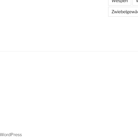
Wespen
W
Zwiebelgewä
n WordPress