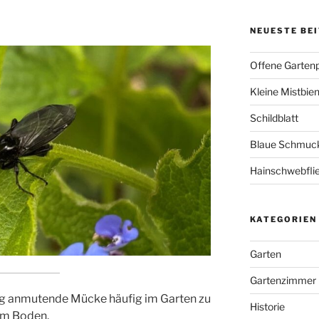
NEUESTE BE
Offene Garten
Kleine Mistbie
Schildblatt
Blaue Schmuckl
Hainschwebfli
KATEGORIEN
Garten
Gartenzimmer
rtig anmutende Mücke häufig im Garten zu
Historie
im Boden.