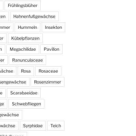
Frühlingsblüher
zen
Hahnenfußgewächse
immer
Hummeln
Insekten
er
Kübelpflanzen
n
Megachilidae
Pavillon
er
Ranunculaceae
wächse
Rosa
Rosaceae
sengewächse
Rosenzimmer
ae
Scarabaeidae
ge
Schwebfliegen
ngewächse
ewächse
Syrphidae
Teich