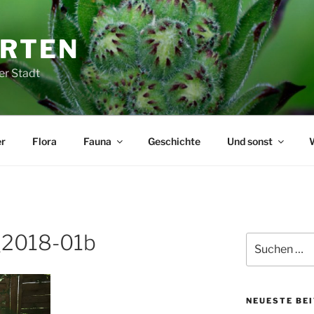
ARTEN
er Stadt
r
Flora
Fauna
Geschichte
Und sonst
_2018-01b
Suchen
nach:
NEUESTE BE