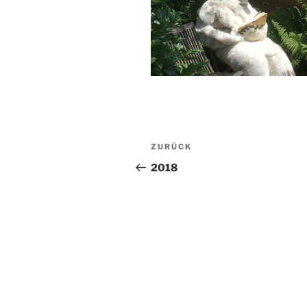
Beitragsnavigation
Vorheriger
ZURÜCK
Beitrag
2018