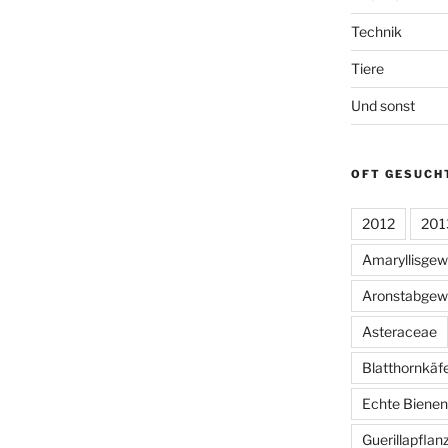
Technik
Tiere
Und sonst
OFT GESUCH
2012
201
Amaryllisge
Aronstabgew
Asteraceae
Blatthornkäf
Echte Bienen
Guerillapflan