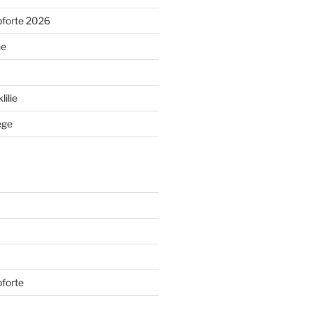
pforte 2026
ne
ilie
ege
forte