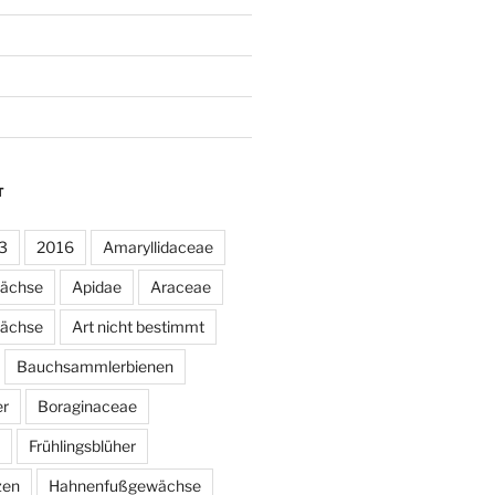
T
3
2016
Amaryllidaceae
wächse
Apidae
Araceae
ächse
Art nicht bestimmt
Bauchsammlerbienen
er
Boraginaceae
Frühlingsblüher
zen
Hahnenfußgewächse