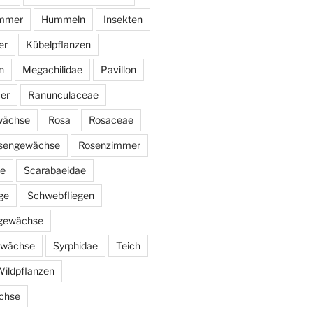
immer
Hummeln
Insekten
er
Kübelpflanzen
n
Megachilidae
Pavillon
er
Ranunculaceae
wächse
Rosa
Rosaceae
sengewächse
Rosenzimmer
ae
Scarabaeidae
ge
Schwebfliegen
ngewächse
ewächse
Syrphidae
Teich
ildpflanzen
chse