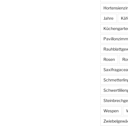
Hortensienz
Jahre
Käf
Küchengarte
Pavillonzimm
Rauhblattge
Rosen
Ro
Saxifragace
Schmetterlin
Schwertlilie
Steinbrechg
Wespen
W
Zwiebelgewä