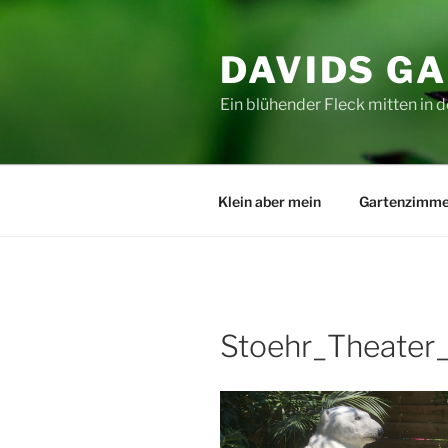
Zum
Inhalt
DAVIDS G
springen
Ein blühender Fleck mitten in d
Klein aber mein
Gartenzimme
Stoehr_Theater