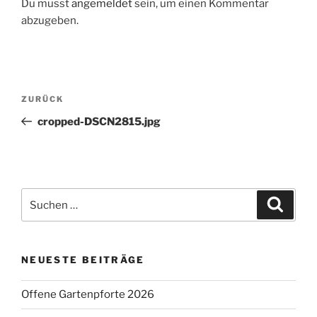
Du musst
angemeldet
sein, um einen Kommentar
abzugeben.
Beitragsnavigation
Vorheriger
ZURÜCK
Beitrag
cropped-DSCN2815.jpg
Suchen
Suche
nach:
NEUESTE BEITRÄGE
Offene Gartenpforte 2026