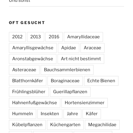
Und sonst
OFT GESUCHT
2012
2013
2016
Amaryllidaceae
Amaryllisgewächse
Apidae
Araceae
Aronstabgewächse
Art nicht bestimmt
Asteraceae
Bauchsammlerbienen
Blatthornkäfer
Boraginaceae
Echte Bienen
Frühlingsblüher
Guerillapflanzen
Hahnenfußgewächse
Hortensienzimmer
Hummeln
Insekten
Jahre
Käfer
Kübelpflanzen
Küchengarten
Megachilidae