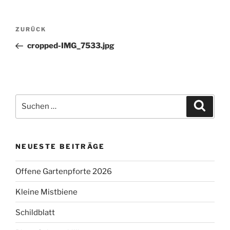
Beitragsnavigation
Vorheriger
ZURÜCK
Beitrag
cropped-IMG_7533.jpg
Suchen
Suche
nach:
NEUESTE BEITRÄGE
Offene Gartenpforte 2026
Kleine Mistbiene
Schildblatt