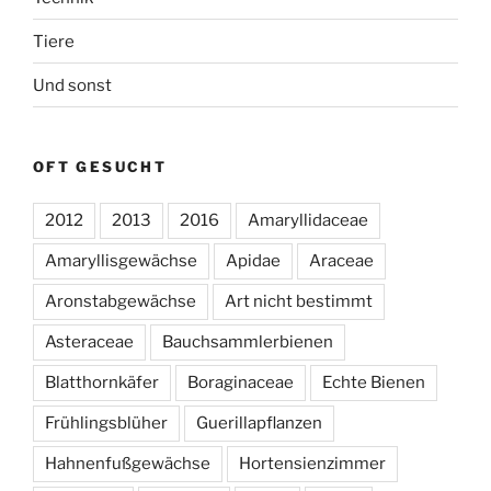
Tiere
Und sonst
OFT GESUCHT
2012
2013
2016
Amaryllidaceae
Amaryllisgewächse
Apidae
Araceae
Aronstabgewächse
Art nicht bestimmt
Asteraceae
Bauchsammlerbienen
Blatthornkäfer
Boraginaceae
Echte Bienen
Frühlingsblüher
Guerillapflanzen
Hahnenfußgewächse
Hortensienzimmer