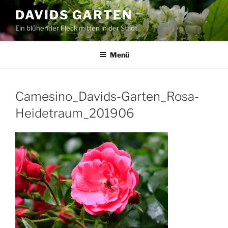
Zum
DAVIDS GARTEN
Inhalt
Ein blühender Fleck mitten in der Stadt
springen
Menü
Camesino_Davids-Garten_Rosa-
Heidetraum_201906