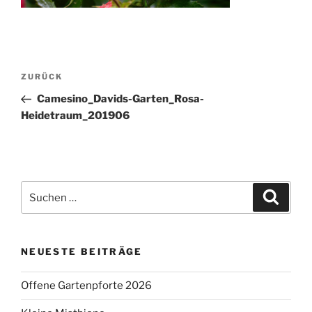
Beitragsnavigation
Vorheriger
ZURÜCK
Beitrag
Camesino_Davids-Garten_Rosa-
Heidetraum_201906
Suchen
Suche
nach:
NEUESTE BEITRÄGE
Offene Gartenpforte 2026