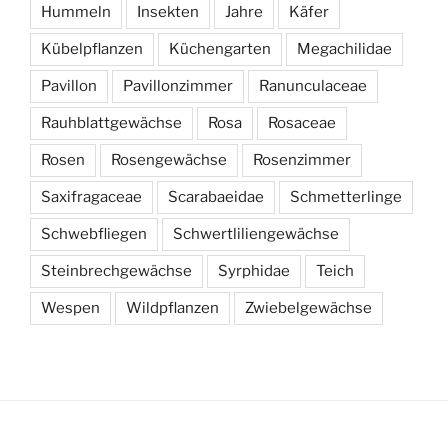
Hummeln
Insekten
Jahre
Käfer
Kübelpflanzen
Küchengarten
Megachilidae
Pavillon
Pavillonzimmer
Ranunculaceae
Rauhblattgewächse
Rosa
Rosaceae
Rosen
Rosengewächse
Rosenzimmer
Saxifragaceae
Scarabaeidae
Schmetterlinge
Schwebfliegen
Schwertliliengewächse
Steinbrechgewächse
Syrphidae
Teich
Wespen
Wildpflanzen
Zwiebelgewächse