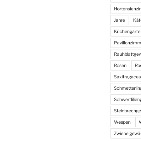
Hortensienz
Jahre
Käf
Küchengarte
Pavillonzimm
Rauhblattge
Rosen
Ro
Saxifragace
Schmetterlin
Schwertlilie
Steinbrechg
Wespen
W
Zwiebelgewä