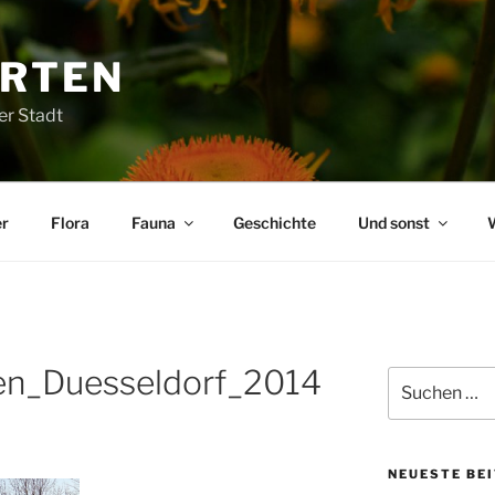
ARTEN
er Stadt
r
Flora
Fauna
Geschichte
Und sonst
en_Duesseldorf_2014
Suchen
nach:
NEUESTE BE