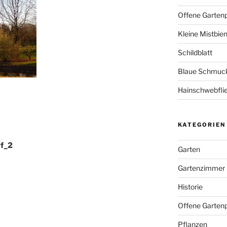
Offene Garten
Kleine Mistbie
Schildblatt
Blaue Schmuckl
Hainschwebfli
KATEGORIEN
f_2
Garten
Gartenzimmer
Historie
Offene Gartenp
Pflanzen