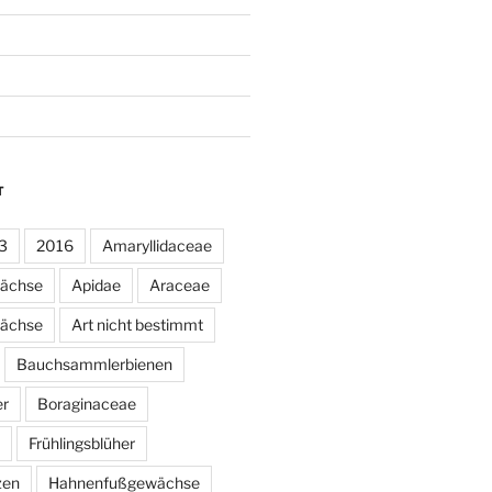
T
3
2016
Amaryllidaceae
wächse
Apidae
Araceae
ächse
Art nicht bestimmt
Bauchsammlerbienen
er
Boraginaceae
Frühlingsblüher
zen
Hahnenfußgewächse