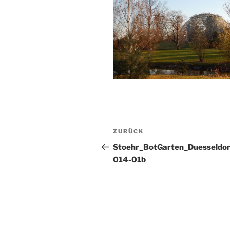
Beitragsnavigation
Vorheriger
ZURÜCK
Beitrag
Stoehr_BotGarten_Duesseldor
014-01b