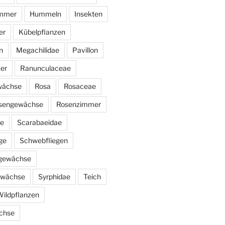
immer
Hummeln
Insekten
er
Kübelpflanzen
n
Megachilidae
Pavillon
er
Ranunculaceae
wächse
Rosa
Rosaceae
sengewächse
Rosenzimmer
ae
Scarabaeidae
ge
Schwebfliegen
ngewächse
ewächse
Syrphidae
Teich
ildpflanzen
chse