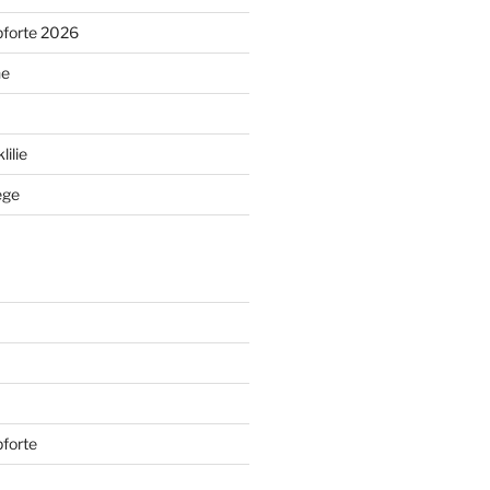
pforte 2026
ne
ilie
ege
forte