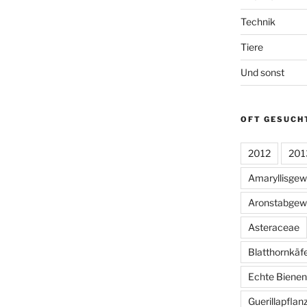
Technik
Tiere
Und sonst
OFT GESUCH
2012
201
Amaryllisge
Aronstabgew
Asteraceae
Blatthornkäf
Echte Bienen
Guerillapflan