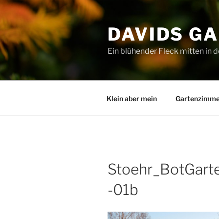
Zum
Inhalt
DAVIDS G
springen
Ein blühender Fleck mitten in d
Klein aber mein
Gartenzimme
Stoehr_BotGart
-01b