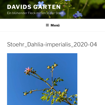
Zum
DAVIDS GARTEN
Inhalt
Ein blühender Fleck mitten in der Stadt
springen
Menü
Stoehr_Dahlia-imperialis_2020-04