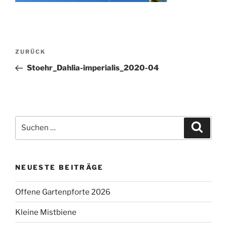
Beitragsnavigation
Vorheriger
ZURÜCK
Beitrag
Stoehr_Dahlia-imperialis_2020-04
Suchen
Suche
nach:
NEUESTE BEITRÄGE
Offene Gartenpforte 2026
Kleine Mistbiene