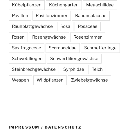
Kübelpflanzen
Küchengarten
Megachilidae
Pavillon
Pavillonzimmer
Ranunculaceae
Rauhblattgewächse
Rosa
Rosaceae
Rosen
Rosengewächse
Rosenzimmer
Saxifragaceae
Scarabaeidae
Schmetterlinge
Schwebfliegen
Schwertliliengewächse
Steinbrechgewächse
Syrphidae
Teich
Wespen
Wildpflanzen
Zwiebelgewächse
IMPRESSUM / DATENSCHUTZ