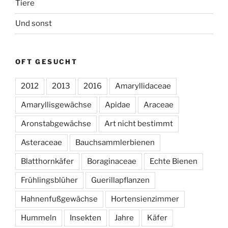
Tiere
Und sonst
OFT GESUCHT
2012
2013
2016
Amaryllidaceae
Amaryllisgewächse
Apidae
Araceae
Aronstabgewächse
Art nicht bestimmt
Asteraceae
Bauchsammlerbienen
Blatthornkäfer
Boraginaceae
Echte Bienen
Frühlingsblüher
Guerillapflanzen
Hahnenfußgewächse
Hortensienzimmer
Hummeln
Insekten
Jahre
Käfer