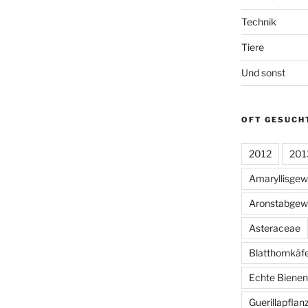
Technik
Tiere
Und sonst
OFT GESUCH
2012
201
Amaryllisge
Aronstabgew
Asteraceae
Blatthornkäf
Echte Bienen
Guerillapflan