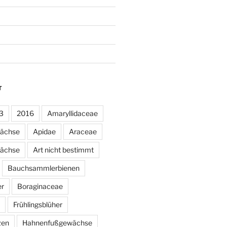
T
3
2016
Amaryllidaceae
wächse
Apidae
Araceae
ächse
Art nicht bestimmt
Bauchsammlerbienen
er
Boraginaceae
Frühlingsblüher
zen
Hahnenfußgewächse