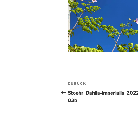
Beitragsnavigation
Vorheriger
ZURÜCK
Beitrag
Stoehr_Dahlia-imperialis_202
03b