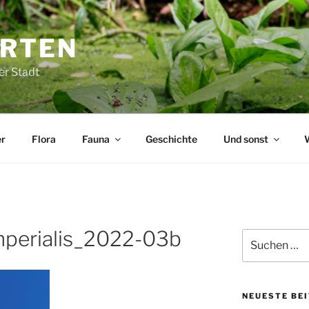
ARTEN
er Stadt
r
Flora
Fauna
Geschichte
Und sonst
mperialis_2022-03b
Suchen
nach:
NEUESTE BE