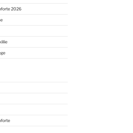
pforte 2026
ne
ilie
ege
forte