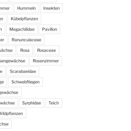
immer
Hummeln
Insekten
er
Kübelpflanzen
n
Megachilidae
Pavillon
er
Ranunculaceae
wächse
Rosa
Rosaceae
sengewächse
Rosenzimmer
ae
Scarabaeidae
ge
Schwebfliegen
ngewächse
ewächse
Syrphidae
Teich
ildpflanzen
chse