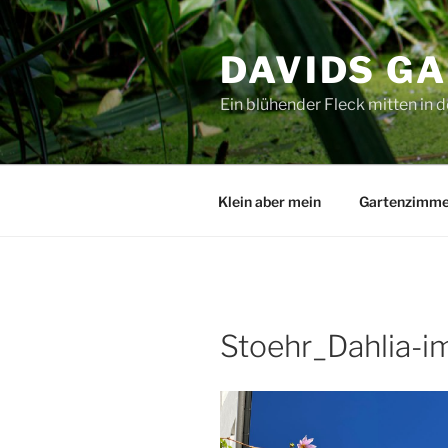
Zum
Inhalt
DAVIDS G
springen
Ein blühender Fleck mitten in d
Klein aber mein
Gartenzimme
Stoehr_Dahlia-i