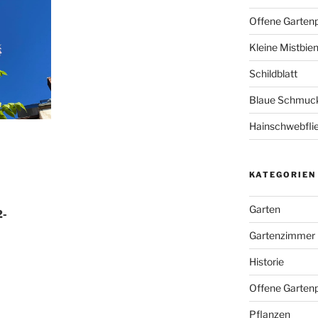
Offene Garten
Kleine Mistbie
Schildblatt
Blaue Schmuckl
Hainschwebfli
KATEGORIEN
Garten
2-
Gartenzimmer
Historie
Offene Gartenp
Pflanzen