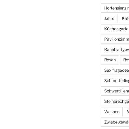
Hortensienz
Jahre
Käf
Küchengarte
Pavillonzimm
Rauhblattge
Rosen
Ro
Saxifragace
Schmetterlin
Schwertlilie
Steinbrechg
Wespen
W
Zwiebelgewä