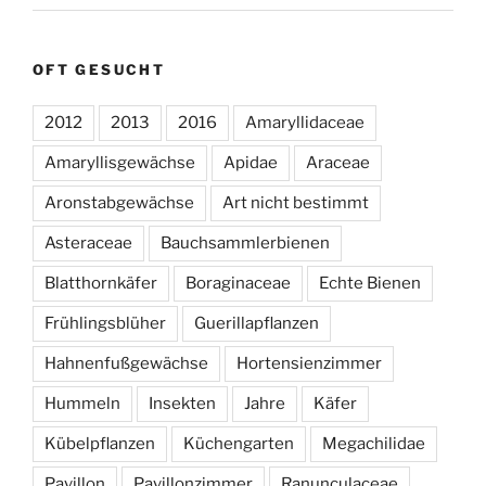
OFT GESUCHT
2012
2013
2016
Amaryllidaceae
Amaryllisgewächse
Apidae
Araceae
Aronstabgewächse
Art nicht bestimmt
Asteraceae
Bauchsammlerbienen
Blatthornkäfer
Boraginaceae
Echte Bienen
Frühlingsblüher
Guerillapflanzen
Hahnenfußgewächse
Hortensienzimmer
Hummeln
Insekten
Jahre
Käfer
Kübelpflanzen
Küchengarten
Megachilidae
Pavillon
Pavillonzimmer
Ranunculaceae