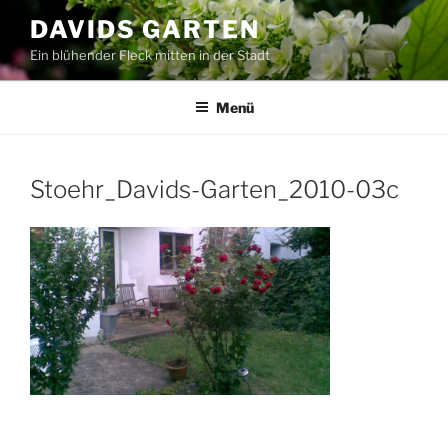
Zum
DAVIDS GARTEN
Inhalt
Ein blühender Fleck mitten in der Stadt
springen
Menü
Stoehr_Davids-Garten_2010-03c