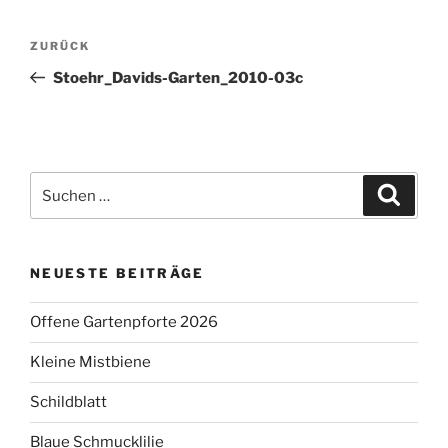
Beitragsnavigation
Vorheriger
ZURÜCK
Beitrag
Stoehr_Davids-Garten_2010-03c
Suchen
Suche
nach:
NEUESTE BEITRÄGE
Offene Gartenpforte 2026
Kleine Mistbiene
Schildblatt
Blaue Schmucklilie