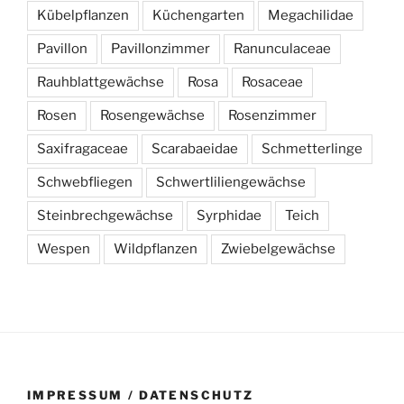
Kübelpflanzen
Küchengarten
Megachilidae
Pavillon
Pavillonzimmer
Ranunculaceae
Rauhblattgewächse
Rosa
Rosaceae
Rosen
Rosengewächse
Rosenzimmer
Saxifragaceae
Scarabaeidae
Schmetterlinge
Schwebfliegen
Schwertliliengewächse
Steinbrechgewächse
Syrphidae
Teich
Wespen
Wildpflanzen
Zwiebelgewächse
IMPRESSUM / DATENSCHUTZ