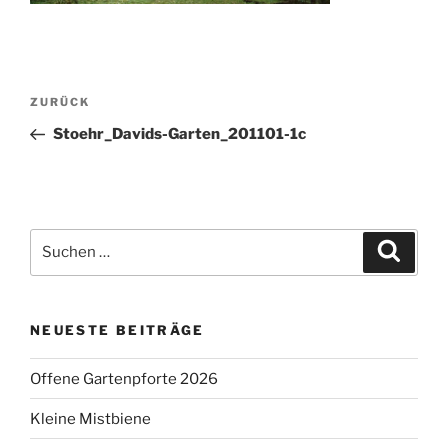
Beitragsnavigation
Vorheriger
ZURÜCK
Beitrag
Stoehr_Davids-Garten_201101-1c
Suchen
Suche
nach:
NEUESTE BEITRÄGE
Offene Gartenpforte 2026
Kleine Mistbiene