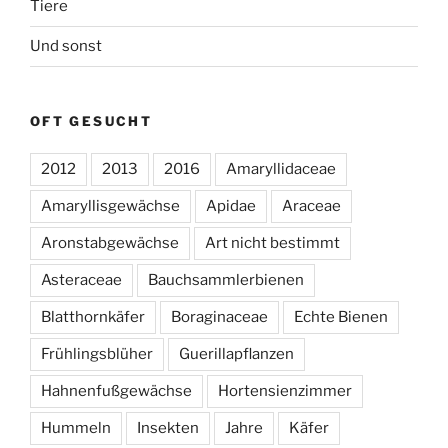
Tiere
Und sonst
OFT GESUCHT
2012
2013
2016
Amaryllidaceae
Amaryllisgewächse
Apidae
Araceae
Aronstabgewächse
Art nicht bestimmt
Asteraceae
Bauchsammlerbienen
Blatthornkäfer
Boraginaceae
Echte Bienen
Frühlingsblüher
Guerillapflanzen
Hahnenfußgewächse
Hortensienzimmer
Hummeln
Insekten
Jahre
Käfer