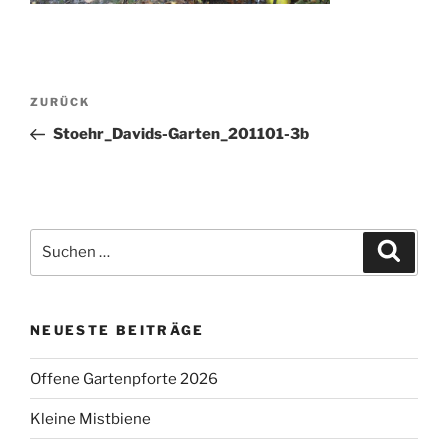
Beitragsnavigation
Vorheriger
ZURÜCK
Beitrag
Stoehr_Davids-Garten_201101-3b
Suchen
Suche
nach:
NEUESTE BEITRÄGE
Offene Gartenpforte 2026
Kleine Mistbiene