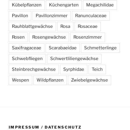
Kübelpflanzen
Küchengarten
Megachilidae
Pavillon
Pavillonzimmer
Ranunculaceae
Rauhblattgewächse
Rosa
Rosaceae
Rosen
Rosengewächse
Rosenzimmer
Saxifragaceae
Scarabaeidae
Schmetterlinge
Schwebfliegen
Schwertliliengewächse
Steinbrechgewächse
Syrphidae
Teich
Wespen
Wildpflanzen
Zwiebelgewächse
IMPRESSUM / DATENSCHUTZ