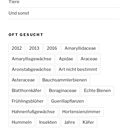
Tiere
Und sonst
OFT GESUCHT
2012
2013
2016
Amaryllidaceae
Amaryllisgewächse
Apidae
Araceae
Aronstabgewächse
Art nicht bestimmt
Asteraceae
Bauchsammlerbienen
Blatthornkäfer
Boraginaceae
Echte Bienen
Frühlingsblüher
Guerillapflanzen
Hahnenfußgewächse
Hortensienzimmer
Hummeln
Insekten
Jahre
Käfer