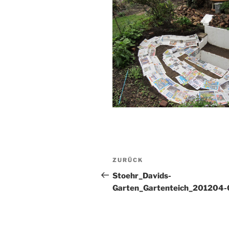
Beitragsnavigation
Vorheriger
ZURÜCK
Beitrag
Stoehr_Davids-
Garten_Gartenteich_201204