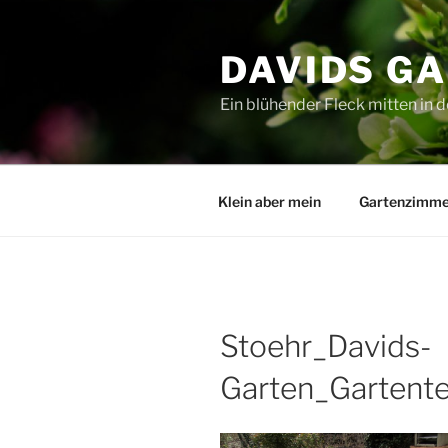
Zum
Inhalt
DAVIDS G
springen
Ein blühender Fleck mitten in d
Klein aber mein
Gartenzimme
Stoehr_Davids-
Garten_Gartent