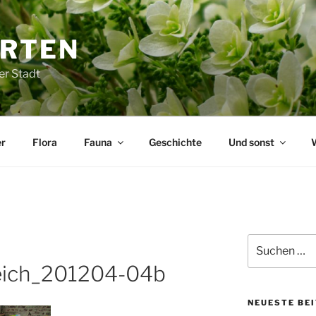
ARTEN
er Stadt
r
Flora
Fauna
Geschichte
Und sonst
Suchen
nach:
eich_201204-04b
NEUESTE BE