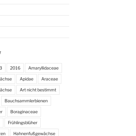
T
3
2016
Amaryllidaceae
wächse
Apidae
Araceae
ächse
Art nicht bestimmt
Bauchsammlerbienen
er
Boraginaceae
Frühlingsblüher
zen
Hahnenfußgewächse