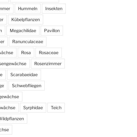
immer
Hummeln
Insekten
er
Kübelpflanzen
n
Megachilidae
Pavillon
er
Ranunculaceae
wächse
Rosa
Rosaceae
sengewächse
Rosenzimmer
ae
Scarabaeidae
ge
Schwebfliegen
ngewächse
ewächse
Syrphidae
Teich
ildpflanzen
chse