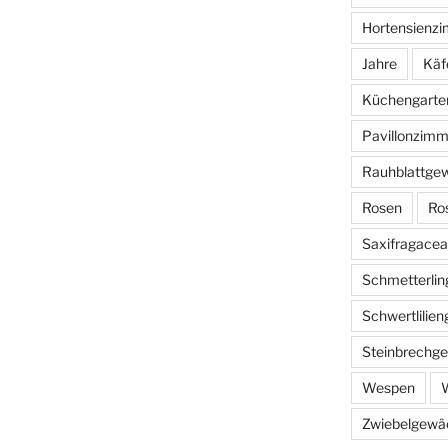
Hortensienz
Jahre
Käf
Küchengarte
Pavillonzimm
Rauhblattge
Rosen
Ro
Saxifragace
Schmetterlin
Schwertlilie
Steinbrechg
Wespen
W
Zwiebelgewä