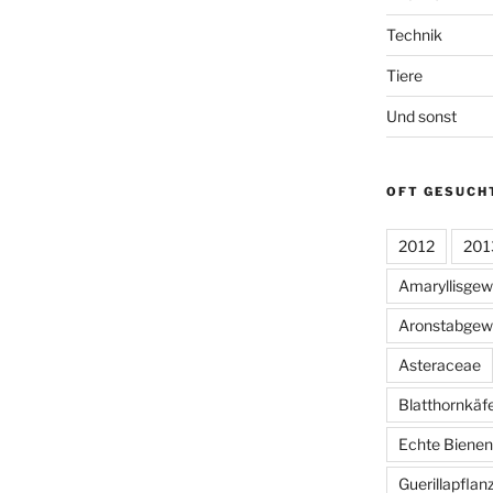
Technik
Tiere
Und sonst
OFT GESUCH
2012
201
Amaryllisge
Aronstabgew
Asteraceae
Blatthornkäf
Echte Bienen
Guerillapflan