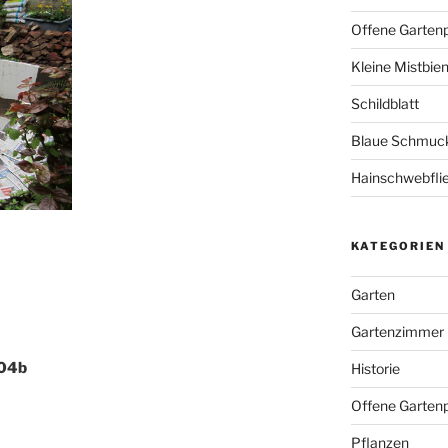
Offene Garten
Kleine Mistbie
Schildblatt
Blaue Schmuckl
Hainschwebfli
KATEGORIEN
Garten
Gartenzimmer
-04b
Historie
Offene Gartenp
Pflanzen