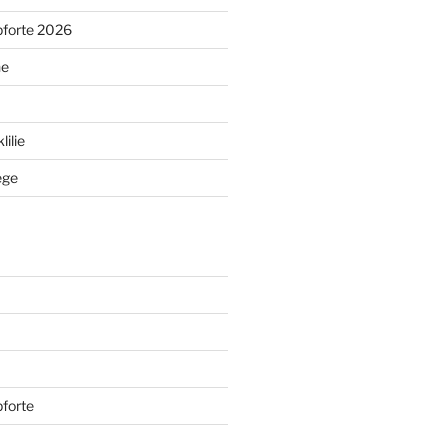
pforte 2026
ne
ilie
ege
forte