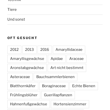
Tiere
Und sonst
OFT GESUCHT
2012
2013
2016
Amaryllidaceae
Amaryllisgewächse
Apidae
Araceae
Aronstabgewächse
Art nicht bestimmt
Asteraceae
Bauchsammlerbienen
Blatthornkäfer
Boraginaceae
Echte Bienen
Frühlingsblüher
Guerillapflanzen
Hahnenfußgewächse
Hortensienzimmer