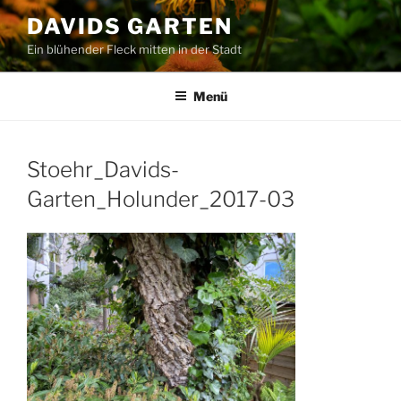
Zum
DAVIDS GARTEN
Inhalt
Ein blühender Fleck mitten in der Stadt
springen
Menü
Stoehr_Davids-
Garten_Holunder_2017-03