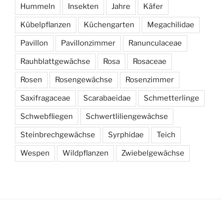
Hummeln
Insekten
Jahre
Käfer
Kübelpflanzen
Küchengarten
Megachilidae
Pavillon
Pavillonzimmer
Ranunculaceae
Rauhblattgewächse
Rosa
Rosaceae
Rosen
Rosengewächse
Rosenzimmer
Saxifragaceae
Scarabaeidae
Schmetterlinge
Schwebfliegen
Schwertliliengewächse
Steinbrechgewächse
Syrphidae
Teich
Wespen
Wildpflanzen
Zwiebelgewächse