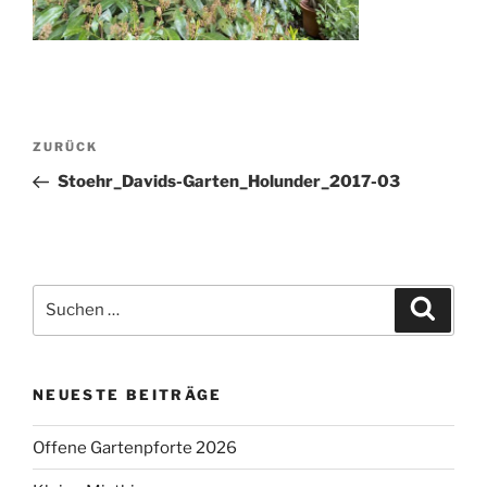
Beitragsnavigation
Vorheriger
ZURÜCK
Beitrag
Stoehr_Davids-Garten_Holunder_2017-03
Suchen
Suche
nach:
NEUESTE BEITRÄGE
Offene Gartenpforte 2026