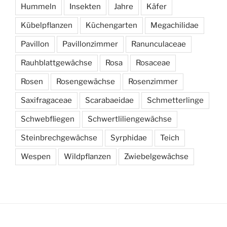
Hummeln
Insekten
Jahre
Käfer
Kübelpflanzen
Küchengarten
Megachilidae
Pavillon
Pavillonzimmer
Ranunculaceae
Rauhblattgewächse
Rosa
Rosaceae
Rosen
Rosengewächse
Rosenzimmer
Saxifragaceae
Scarabaeidae
Schmetterlinge
Schwebfliegen
Schwertliliengewächse
Steinbrechgewächse
Syrphidae
Teich
Wespen
Wildpflanzen
Zwiebelgewächse