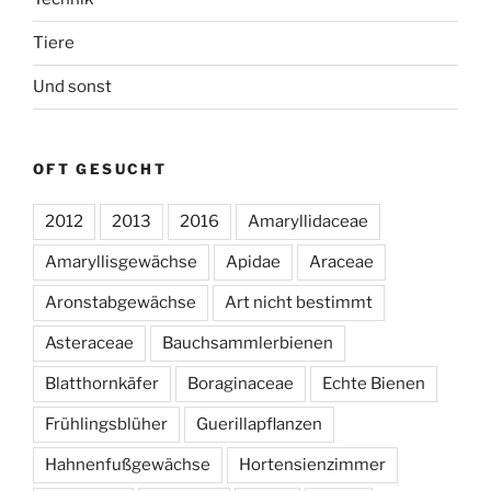
Tiere
Und sonst
OFT GESUCHT
2012
2013
2016
Amaryllidaceae
Amaryllisgewächse
Apidae
Araceae
Aronstabgewächse
Art nicht bestimmt
Asteraceae
Bauchsammlerbienen
Blatthornkäfer
Boraginaceae
Echte Bienen
Frühlingsblüher
Guerillapflanzen
Hahnenfußgewächse
Hortensienzimmer