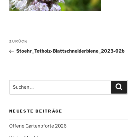
Beitragsnavigation
Vorheriger
ZURÜCK
Beitrag
Stoehr_Totholz-Blattschneiderbiene_2023-02b
Suchen
Suche
nach:
NEUESTE BEITRÄGE
Offene Gartenpforte 2026