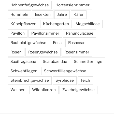
Hahnenfußgewächse
Hortensienzimmer
Hummeln
Insekten
Jahre
Käfer
Kübelpflanzen
Küchengarten
Megachilidae
Pavillon
Pavillonzimmer
Ranunculaceae
Rauhblattgewächse
Rosa
Rosaceae
Rosen
Rosengewächse
Rosenzimmer
Saxifragaceae
Scarabaeidae
Schmetterlinge
Schwebfliegen
Schwertliliengewächse
Steinbrechgewächse
Syrphidae
Teich
Wespen
Wildpflanzen
Zwiebelgewächse