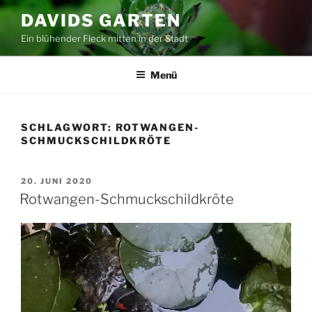
Zum
DAVIDS GARTEN
Inhalt
Ein blühender Fleck mitten in der Stadt
springen
Menü
SCHLAGWORT:
ROTWANGEN-
SCHMUCKSCHILDKRÖTE
VERÖFFENTLICHT
20. JUNI 2020
AM
Rotwangen-Schmuckschildkröte