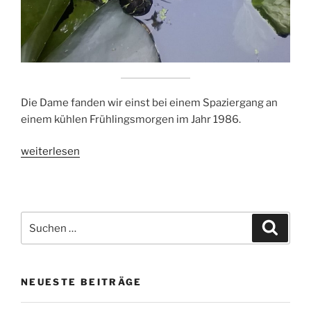
Die Dame fanden wir einst bei einem Spaziergang an
einem kühlen Frühlingsmorgen im Jahr 1986.
„Rotwangen-
weiterlesen
Schmuckschildkröte“
Suchen
Suche
nach:
NEUESTE BEITRÄGE