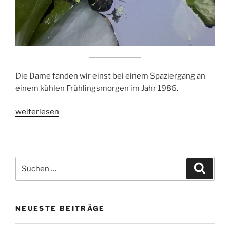
Die Dame fanden wir einst bei einem Spaziergang an
einem kühlen Frühlingsmorgen im Jahr 1986.
„Rotwangen-
weiterlesen
Schmuckschildkröte“
Suchen
Suche
nach:
NEUESTE BEITRÄGE