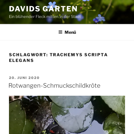
Zum
DAVIDS GARTEN
Inhalt
Ein blühender Fleck mitten in der Stadt
springen
Menü
SCHLAGWORT:
TRACHEMYS SCRIPTA
ELEGANS
VERÖFFENTLICHT
20. JUNI 2020
AM
Rotwangen-Schmuckschildkröte