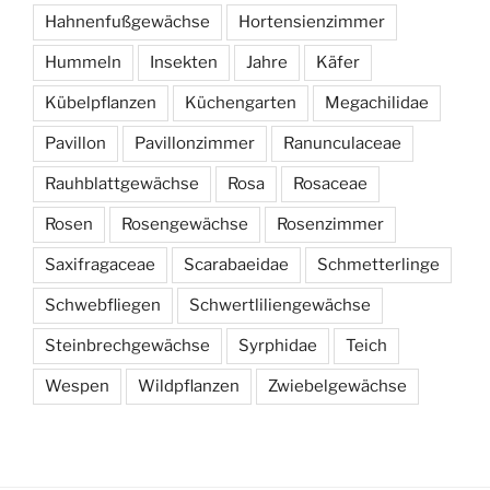
Hahnenfußgewächse
Hortensienzimmer
Hummeln
Insekten
Jahre
Käfer
Kübelpflanzen
Küchengarten
Megachilidae
Pavillon
Pavillonzimmer
Ranunculaceae
Rauhblattgewächse
Rosa
Rosaceae
Rosen
Rosengewächse
Rosenzimmer
Saxifragaceae
Scarabaeidae
Schmetterlinge
Schwebfliegen
Schwertliliengewächse
Steinbrechgewächse
Syrphidae
Teich
Wespen
Wildpflanzen
Zwiebelgewächse