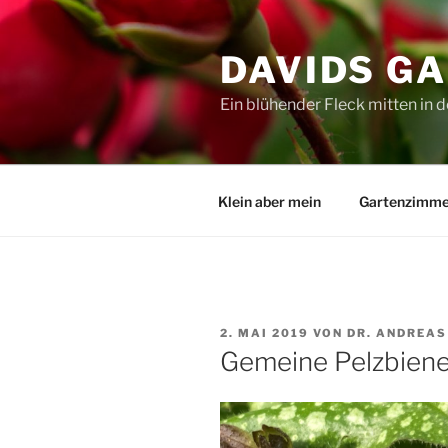
Zum
Inhalt
DAVIDS G
springen
Ein blühender Fleck mitten in d
Klein aber mein
Gartenzimme
VERÖFFENTLICHT
2. MAI 2019
VON
DR. ANDREAS
AM
Gemeine Pelzbien