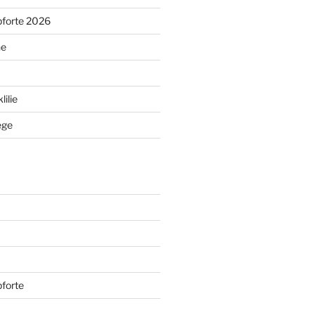
pforte 2026
ne
ilie
ege
forte