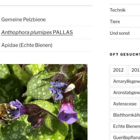
Technik
Gemeine Pelzbiene
Tiere
Anthophora plumipes
PALLAS
Und sonst
Apidae (Echte Bienen)
OFT GESUCH
2012
201
Amaryllisge
Aronstabgew
Asteraceae
Blatthornkäf
Echte Bienen
Guerillapflan