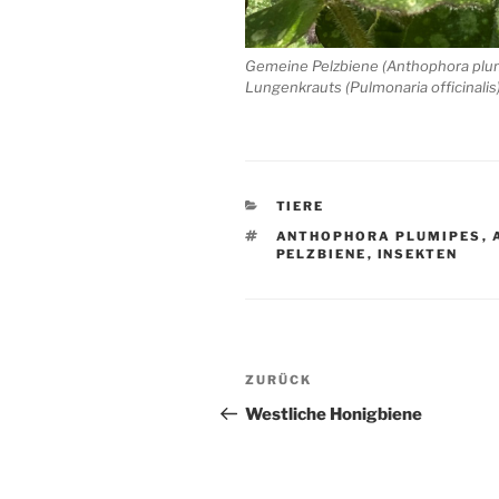
Gemeine Pelzbiene (Anthophora plum
Lungenkrauts (Pulmonaria officinalis
KATEGORIEN
TIERE
SCHLAGWÖRTER
ANTHOPHORA PLUMIPES
,
PELZBIENE
,
INSEKTEN
Beitragsnavigation
Vorheriger
ZURÜCK
Beitrag
Westliche Honigbiene