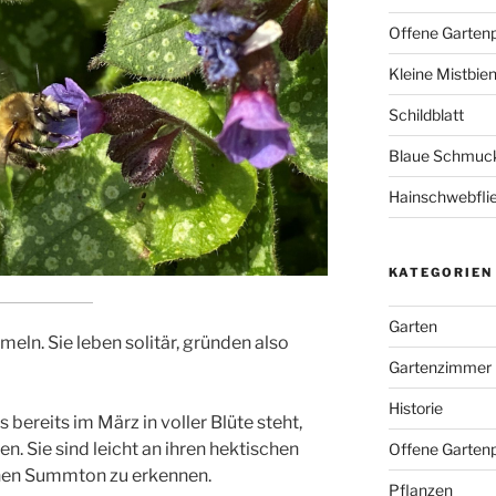
Offene Garten
Kleine Mistbie
Schildblatt
Blaue Schmuckl
Hainschwebfli
KATEGORIEN
Garten
eln. Sie leben solitär, gründen also
Gartenzimmer
Historie
bereits im März in voller Blüte steht,
n. Sie sind leicht an ihren hektischen
Offene Gartenp
en Summton zu erkennen.
Pflanzen