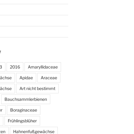
T
3
2016
Amaryllidaceae
wächse
Apidae
Araceae
ächse
Art nicht bestimmt
Bauchsammlerbienen
er
Boraginaceae
Frühlingsblüher
zen
Hahnenfußgewächse