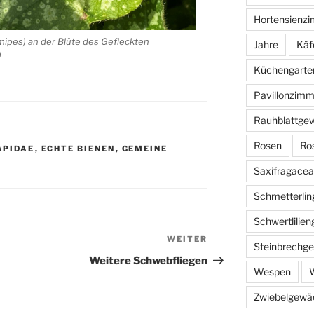
Hortensienz
ipes) an der Blüte des Gefleckten
Jahre
Käf
)
Küchengarte
Pavillonzimm
Rauhblattge
Rosen
Ro
APIDAE
,
ECHTE BIENEN
,
GEMEINE
Saxifragace
Schmetterlin
Schwertlilie
WEITER
Nächster
Steinbrechg
Beitrag
Weitere Schwebfliegen
Wespen
W
Zwiebelgewä