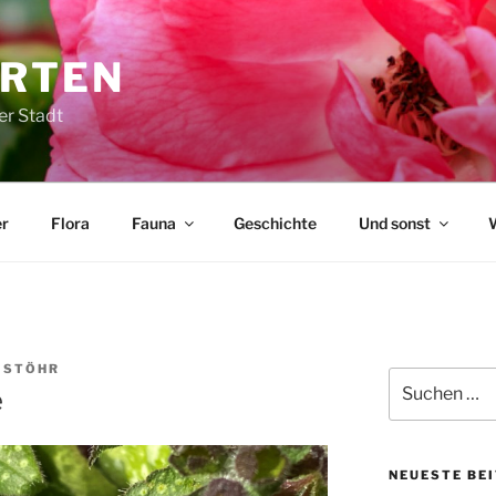
ARTEN
er Stadt
r
Flora
Fauna
Geschichte
Und sonst
 STÖHR
Suchen
e
nach:
NEUESTE BE