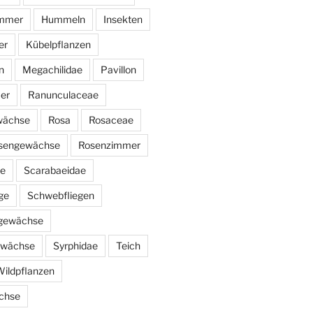
immer
Hummeln
Insekten
er
Kübelpflanzen
n
Megachilidae
Pavillon
er
Ranunculaceae
wächse
Rosa
Rosaceae
sengewächse
Rosenzimmer
ae
Scarabaeidae
ge
Schwebfliegen
ngewächse
ewächse
Syrphidae
Teich
ildpflanzen
chse