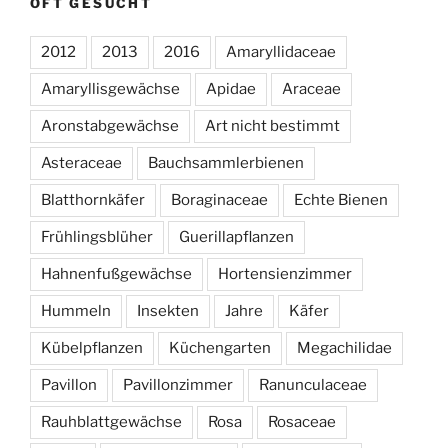
OFT GESUCHT
2012
2013
2016
Amaryllidaceae
Amaryllisgewächse
Apidae
Araceae
Aronstabgewächse
Art nicht bestimmt
Asteraceae
Bauchsammlerbienen
Blatthornkäfer
Boraginaceae
Echte Bienen
Frühlingsblüher
Guerillapflanzen
Hahnenfußgewächse
Hortensienzimmer
Hummeln
Insekten
Jahre
Käfer
Kübelpflanzen
Küchengarten
Megachilidae
Pavillon
Pavillonzimmer
Ranunculaceae
Rauhblattgewächse
Rosa
Rosaceae