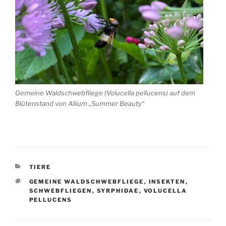
Gemeine Waldschwebfliege (Volucella pellucens) auf dem
Blütenstand von Allium „Summer Beauty“
KATEGORIEN
TIERE
SCHLAGWÖRTER
GEMEINE WALDSCHWEBFLIEGE
,
INSEKTEN
,
SCHWEBFLIEGEN
,
SYRPHIDAE
,
VOLUCELLA
PELLUCENS