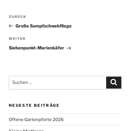
Beitragsnavigation
Vorheriger
ZURÜCK
Beitrag
Große Sumpfschwebfliege
Nächster
WEITER
Beitrag
Siebenpunkt-Marienkäfer
Suchen
Suche
nach:
NEUESTE BEITRÄGE
Offene Gartenpforte 2026