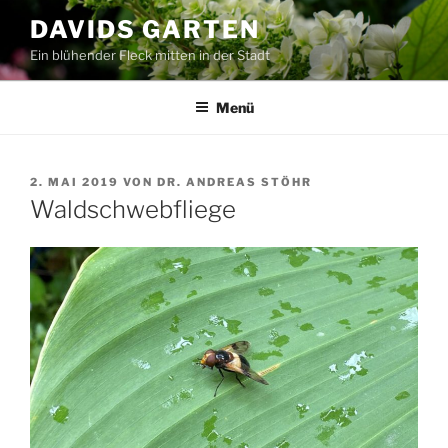
Zum
DAVIDS GARTEN
Inhalt
Ein blühender Fleck mitten in der Stadt
springen
Menü
VERÖFFENTLICHT
2. MAI 2019
VON
DR. ANDREAS STÖHR
AM
Waldschwebfliege