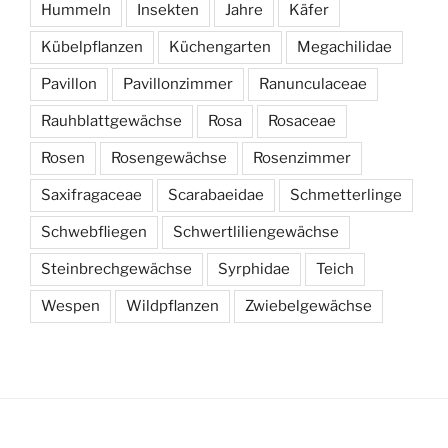
Hummeln
Insekten
Jahre
Käfer
Kübelpflanzen
Küchengarten
Megachilidae
Pavillon
Pavillonzimmer
Ranunculaceae
Rauhblattgewächse
Rosa
Rosaceae
Rosen
Rosengewächse
Rosenzimmer
Saxifragaceae
Scarabaeidae
Schmetterlinge
Schwebfliegen
Schwertliliengewächse
Steinbrechgewächse
Syrphidae
Teich
Wespen
Wildpflanzen
Zwiebelgewächse