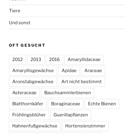
Tiere
Und sonst
OFT GESUCHT
2012
2013
2016
Amaryllidaceae
Amaryllisgewächse
Apidae
Araceae
Aronstabgewächse
Art nicht bestimmt
Asteraceae
Bauchsammlerbienen
Blatthornkäfer
Boraginaceae
Echte Bienen
Frühlingsblüher
Guerillapflanzen
Hahnenfußgewächse
Hortensienzimmer