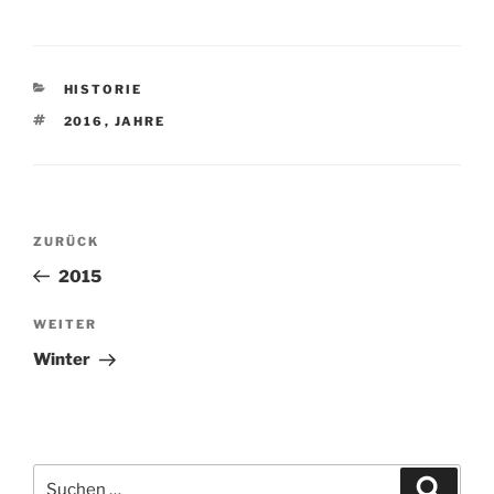
KATEGORIEN
HISTORIE
SCHLAGWÖRTER
2016
,
JAHRE
Beitragsnavigation
Vorheriger
ZURÜCK
Beitrag
2015
Nächster
WEITER
Beitrag
Winter
Suchen
Suche