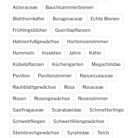
Asteraceae
Bauchsammlerbienen
Blatthornkäfer
Boraginaceae
Echte Bienen
Frühlingsblüher
Guerillapflanzen
Hahnenfußgewächse
Hortensienzimmer
Hummeln
Insekten
Jahre
Käfer
Kübelpflanzen
Küchengarten
Megachilidae
Pavillon
Pavillonzimmer
Ranunculaceae
Rauhblattgewächse
Rosa
Rosaceae
Rosen
Rosengewächse
Rosenzimmer
Saxifragaceae
Scarabaeidae
Schmetterlinge
Schwebfliegen
Schwertliliengewächse
Steinbrechgewächse
Syrphidae
Teich