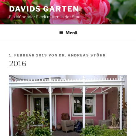
Zum
DAVIDS GARTEN
Inhalt
Ein blühender Fleck mitten in der Stadt
springen
Menü
VERÖFFENTLICHT
1. FEBRUAR 2019
VON
DR. ANDREAS STÖHR
AM
2016