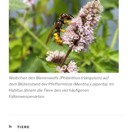
Weibchen des Bienenwolfs (Philanthus triangulum) auf
dem Blütenstand der Pfefferminze (Mentha x piperita). Im
Habitus ähneln die Tiere den viel häufigeren
Faltenwespenarten.
KATEGORIEN
TIERE