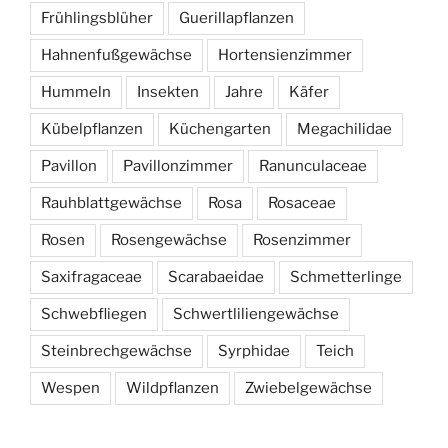
Frühlingsblüher
Guerillapflanzen
Hahnenfußgewächse
Hortensienzimmer
Hummeln
Insekten
Jahre
Käfer
Kübelpflanzen
Küchengarten
Megachilidae
Pavillon
Pavillonzimmer
Ranunculaceae
Rauhblattgewächse
Rosa
Rosaceae
Rosen
Rosengewächse
Rosenzimmer
Saxifragaceae
Scarabaeidae
Schmetterlinge
Schwebfliegen
Schwertliliengewächse
Steinbrechgewächse
Syrphidae
Teich
Wespen
Wildpflanzen
Zwiebelgewächse