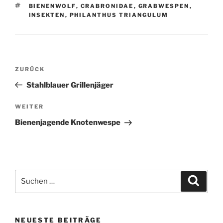
SCHLAGWÖRTER
BIENENWOLF
,
CRABRONIDAE
,
GRABWESPEN
,
INSEKTEN
,
PHILANTHUS TRIANGULUM
Beitragsnavigation
Vorheriger
ZURÜCK
Beitrag
Stahlblauer Grillenjäger
Nächster
WEITER
Beitrag
Bienenjagende Knotenwespe
Suchen
Suche
nach:
NEUESTE BEITRÄGE