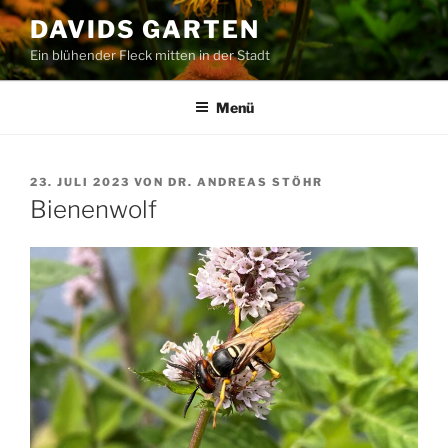
Zum
DAVIDS GARTEN
Inhalt
Ein blühender Fleck mitten in der Stadt
springen
Menü
VERÖFFENTLICHT
23. JULI 2023
VON
DR. ANDREAS STÖHR
AM
Bienenwolf