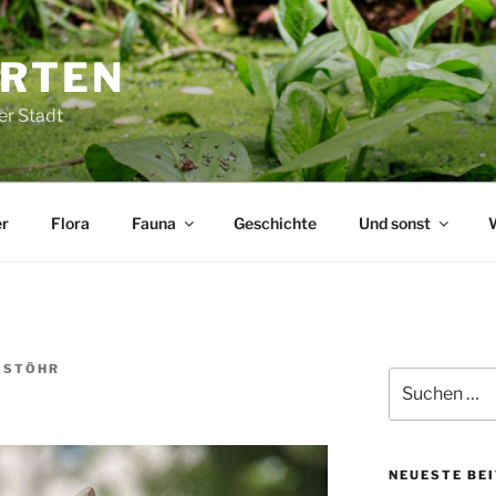
ARTEN
er Stadt
r
Flora
Fauna
Geschichte
Und sonst
 STÖHR
Suchen
nach:
NEUESTE BE