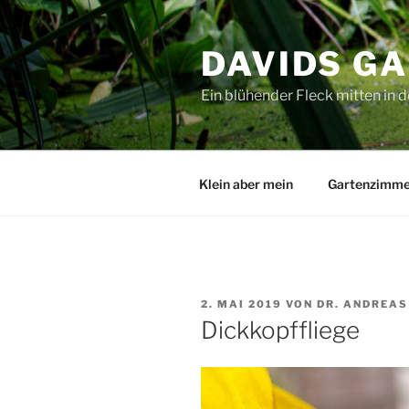
Zum
Inhalt
DAVIDS G
springen
Ein blühender Fleck mitten in d
Klein aber mein
Gartenzimme
VERÖFFENTLICHT
2. MAI 2019
VON
DR. ANDREAS
AM
Dickkopffliege