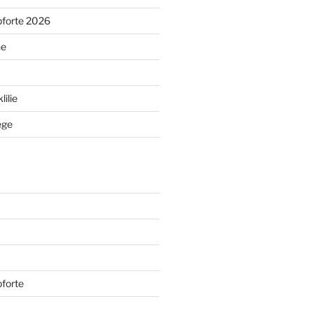
pforte 2026
ne
ilie
ege
forte