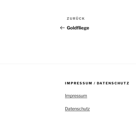
Beitragsnavigation
Vorheriger
ZURÜCK
Beitrag
Goldfliege
IMPRESSUM / DATENSCHUTZ
Impressum
Datenschutz