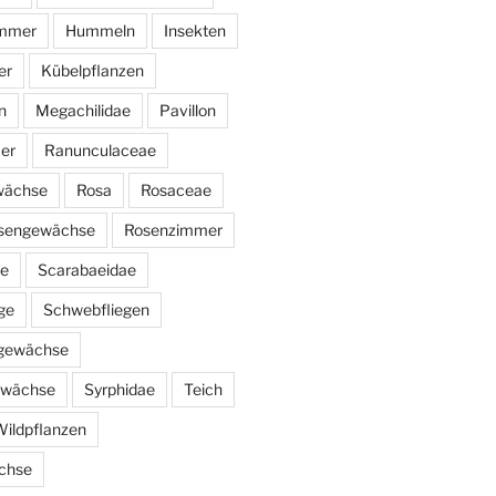
immer
Hummeln
Insekten
er
Kübelpflanzen
n
Megachilidae
Pavillon
er
Ranunculaceae
wächse
Rosa
Rosaceae
sengewächse
Rosenzimmer
ae
Scarabaeidae
ge
Schwebfliegen
ngewächse
ewächse
Syrphidae
Teich
ildpflanzen
chse