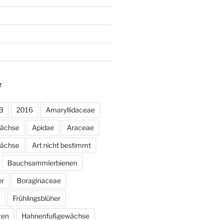
T
3
2016
Amaryllidaceae
wächse
Apidae
Araceae
ächse
Art nicht bestimmt
Bauchsammlerbienen
er
Boraginaceae
Frühlingsblüher
zen
Hahnenfußgewächse