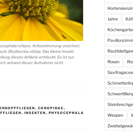
Hortensienz
Jahre
Käf
Küchengarte
Pavillonzimm
socephala rufipes, Artbestimmung unsicher)
Rauhblattge
uts (Rudbeckia nitida). Das kleine Insekt
llung dieses Artikels entdeckt. Es ist nur
Rosen
Ro
sich anhand dieser Aufnahme nicht
Saxifragace
Schmetterlin
Schwertlilie
Steinbrechg
ENKOPFFLIEGEN
,
CONOPIDAE
,
FFLIEGEN
,
INSEKTEN
,
PHYSOCEPHALA
Wespen
W
Zwiebelgewä