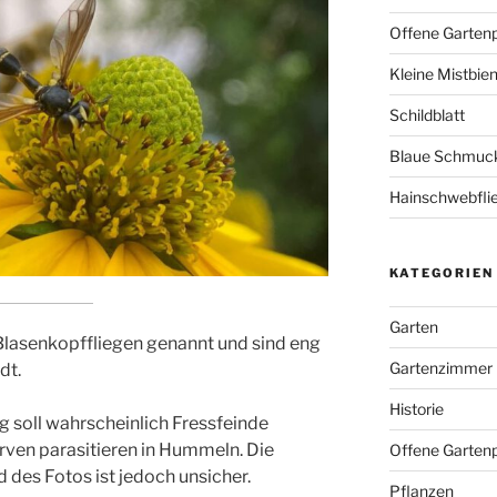
Offene Garten
Kleine Mistbie
Schildblatt
Blaue Schmuckl
Hainschwebfli
KATEGORIEN
Garten
lasenkopffliegen genannt und sind eng
Gartenzimmer
dt.
Historie
 soll wahrscheinlich Fressfeinde
Larven parasitieren in Hummeln. Die
Offene Gartenp
es Fotos ist jedoch unsicher.
Pflanzen