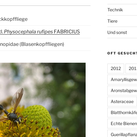
Technik
ckkopffliege
Tiere
l.
Physocephala rufipes
FABRICIUS
Und sonst
nopidae (Blasenkopffliegen)
OFT GESUCH
2012
201
Amaryllisge
Aronstabgew
Asteraceae
Blatthornkäf
Echte Bienen
Guerillapflan