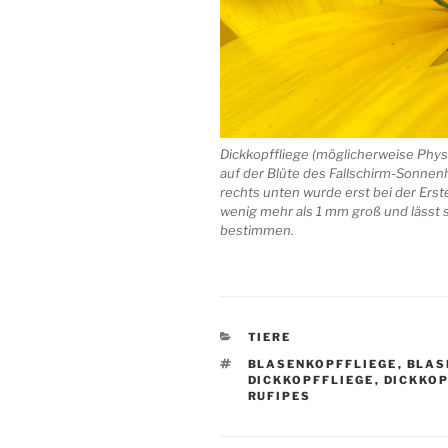
Dickkopffliege (möglicherweise Phy
auf der Blüte des Fallschirm-Sonnenh
rechts unten wurde erst bei der Erste
wenig mehr als 1 mm groß und lässt 
bestimmen.
KATEGORIEN
TIERE
SCHLAGWÖRTER
BLASENKOPFFLIEGE
,
BLAS
DICKKOPFFLIEGE
,
DICKKOP
RUFIPES