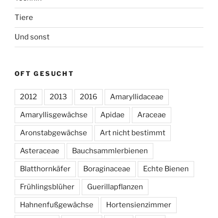
Tiere
Und sonst
OFT GESUCHT
2012
2013
2016
Amaryllidaceae
Amaryllisgewächse
Apidae
Araceae
Aronstabgewächse
Art nicht bestimmt
Asteraceae
Bauchsammlerbienen
Blatthornkäfer
Boraginaceae
Echte Bienen
Frühlingsblüher
Guerillapflanzen
Hahnenfußgewächse
Hortensienzimmer