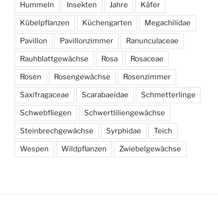
Hummeln
Insekten
Jahre
Käfer
Kübelpflanzen
Küchengarten
Megachilidae
Pavillon
Pavillonzimmer
Ranunculaceae
Rauhblattgewächse
Rosa
Rosaceae
Rosen
Rosengewächse
Rosenzimmer
Saxifragaceae
Scarabaeidae
Schmetterlinge
Schwebfliegen
Schwertliliengewächse
Steinbrechgewächse
Syrphidae
Teich
Wespen
Wildpflanzen
Zwiebelgewächse