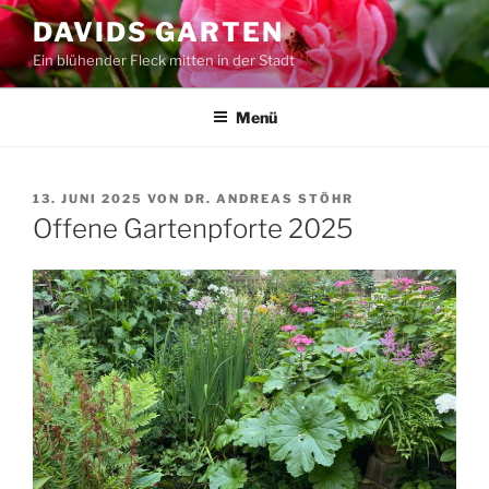
Zum
DAVIDS GARTEN
Inhalt
Ein blühender Fleck mitten in der Stadt
springen
Menü
VERÖFFENTLICHT
13. JUNI 2025
VON
DR. ANDREAS STÖHR
AM
Offene Gartenpforte 2025