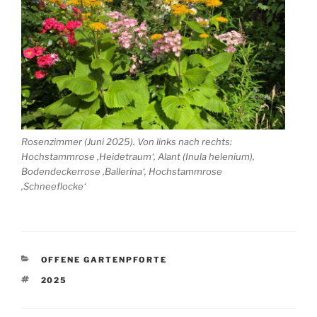
Rosenzimmer (Juni 2025). Von links nach rechts:
Hochstammrose ‚Heidetraum‘, Alant (Inula helenium),
Bodendeckerrose ‚Ballerina‘, Hochstammrose
‚Schneeflocke‘
KATEGORIEN
OFFENE GARTENPFORTE
SCHLAGWÖRTER
2025