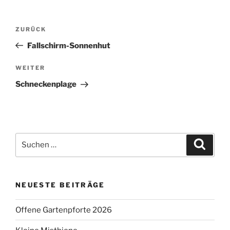
Beitragsnavigation
Vorheriger
ZURÜCK
Beitrag
Fallschirm-Sonnenhut
Nächster
WEITER
Beitrag
Schneckenplage
Suchen
Suche
nach:
NEUESTE BEITRÄGE
Offene Gartenpforte 2026