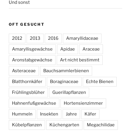
Und sonst
OFT GESUCHT
2012
2013
2016
Amaryllidaceae
Amaryllisgewächse
Apidae
Araceae
Aronstabgewächse
Art nicht bestimmt
Asteraceae
Bauchsammlerbienen
Blatthornkäfer
Boraginaceae
Echte Bienen
Frühlingsblüher
Guerillapflanzen
Hahnenfußgewächse
Hortensienzimmer
Hummeln
Insekten
Jahre
Käfer
Kübelpflanzen
Küchengarten
Megachilidae