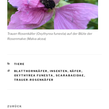
Trauer-Rosenkäfer (Oxythyrea funesta) auf der Blüte der
Rosenmalve (Malva alcea)
KATEGORIEN
TIERE
SCHLAGWÖRTER
BLATTHORNKÄFER
,
INSEKTEN
,
KÄFER
,
OXYTHYREA FUNESTA
,
SCARABAEIDAE
,
TRAUER-ROSENKÄFER
Beitragsnavigation
Vorheriger
ZURÜCK