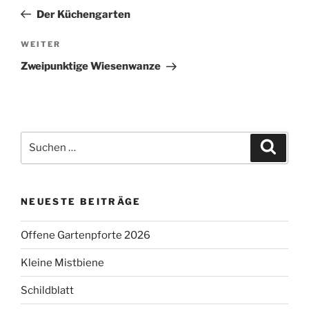
Beitrag
Der Küchengarten
Nächster
WEITER
Beitrag
Zweipunktige Wiesenwanze
Suchen
Suche
nach:
NEUESTE BEITRÄGE
Offene Gartenpforte 2026
Kleine Mistbiene
Schildblatt