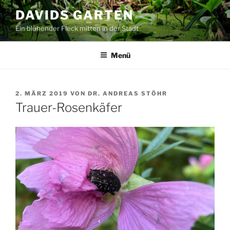
Zum
DAVIDS GARTEN
Inhalt
Ein blühender Fleck mitten in der Stadt
springen
Menü
VERÖFFENTLICHT
2. MÄRZ 2019
VON
DR. ANDREAS STÖHR
AM
Trauer-Rosenkäfer