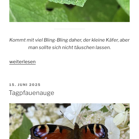
Kommt mit viel Bling-Bling daher, der kleine Käfer, aber
man sollte sich nicht täuschen lassen.
„Rosmarin-
weiterlesen
Blattkäfer“
VERÖFFENTLICHT
15. JUNI 2025
AM
Tagpfauenauge