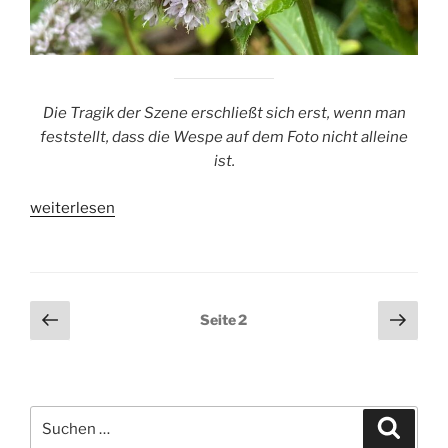
Die Tragik der Szene erschließt sich erst, wenn man
feststellt, dass die Wespe auf dem Foto nicht alleine
ist.
„Bienenjagende
weiterlesen
Knotenwespe“
Seitennummerierung
Vorherige
Näch
Seite
2
Seite
Seit
der
Beiträge
Suchen
Suche
nach: