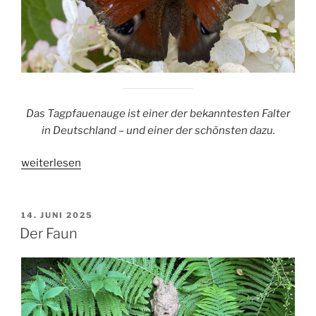
Das Tagpfauenauge ist einer der bekanntesten Falter
in Deutschland – und einer der schönsten dazu.
„Tagpfauenauge“
weiterlesen
VERÖFFENTLICHT
14. JUNI 2025
AM
Der Faun