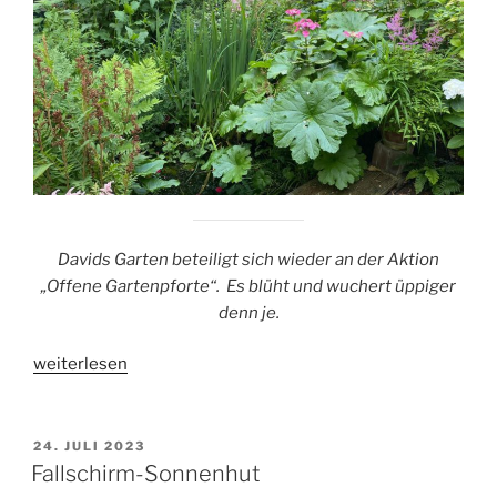
Davids Garten beteiligt sich wieder an der Aktion
„Offene Gartenpforte“. Es blüht und wuchert üppiger
denn je.
„Offene
weiterlesen
Gartenpforte
2025“
VERÖFFENTLICHT
24. JULI 2023
AM
Fallschirm-Sonnenhut