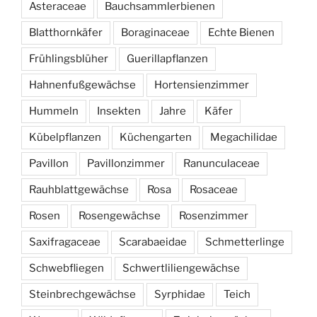
Asteraceae
Bauchsammlerbienen
Blatthornkäfer
Boraginaceae
Echte Bienen
Frühlingsblüher
Guerillapflanzen
Hahnenfußgewächse
Hortensienzimmer
Hummeln
Insekten
Jahre
Käfer
Kübelpflanzen
Küchengarten
Megachilidae
Pavillon
Pavillonzimmer
Ranunculaceae
Rauhblattgewächse
Rosa
Rosaceae
Rosen
Rosengewächse
Rosenzimmer
Saxifragaceae
Scarabaeidae
Schmetterlinge
Schwebfliegen
Schwertliliengewächse
Steinbrechgewächse
Syrphidae
Teich