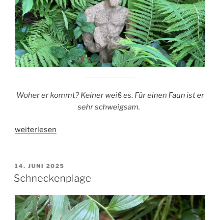
Woher er kommt? Keiner weiß es. Für einen Faun ist er
sehr schweigsam.
„Der
weiterlesen
Faun“
VERÖFFENTLICHT
14. JUNI 2025
AM
Schneckenplage