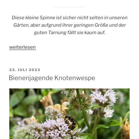
Diese kleine Spinne ist sicher nicht selten in unseren
Gärten, aber aufgrund ihrer geringen Größe und der
guten Tarnung fällt sie kaum auf.
„Gewöhnliche
weiterlesen
Ovalspinne“
VERÖFFENTLICHT
23. JULI 2023
AM
Bienenjagende Knotenwespe