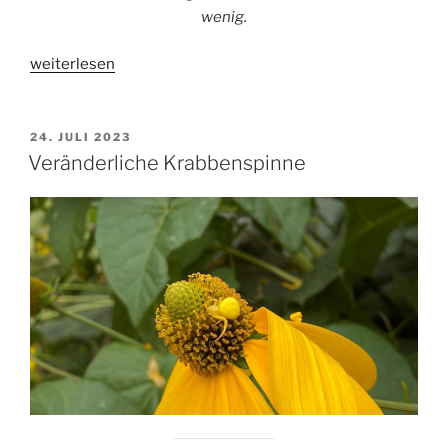
wenig.
„Totholz-
weiterlesen
Blattschneiderbiene“
VERÖFFENTLICHT
24. JULI 2023
AM
Veränderliche Krabbenspinne