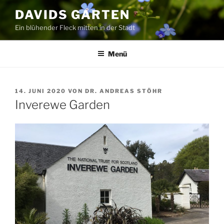
Zum
DAVIDS GARTEN
Inhalt
Ein blühender Fleck mitten in der Stadt
springen
Menü
VERÖFFENTLICHT
14. JUNI 2020
VON
DR. ANDREAS STÖHR
AM
Inverewe Garden