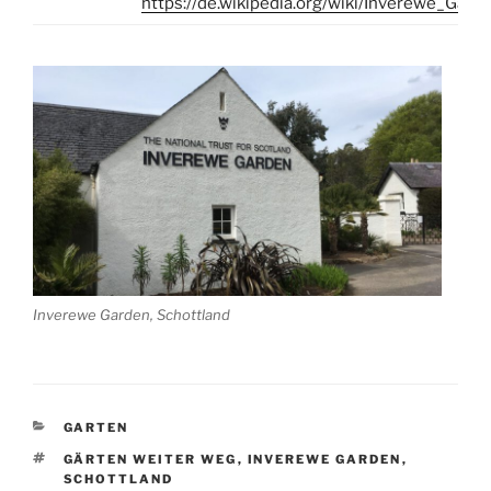
https://de.wikipedia.org/wiki/Inverewe_Gard
Inverewe Garden, Schottland
KATEGORIEN
GARTEN
SCHLAGWÖRTER
GÄRTEN WEITER WEG
,
INVEREWE GARDEN
,
SCHOTTLAND