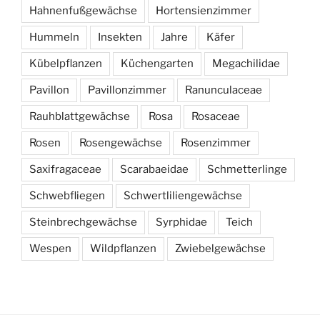
Hahnenfußgewächse
Hortensienzimmer
Hummeln
Insekten
Jahre
Käfer
Kübelpflanzen
Küchengarten
Megachilidae
Pavillon
Pavillonzimmer
Ranunculaceae
Rauhblattgewächse
Rosa
Rosaceae
Rosen
Rosengewächse
Rosenzimmer
Saxifragaceae
Scarabaeidae
Schmetterlinge
Schwebfliegen
Schwertliliengewächse
Steinbrechgewächse
Syrphidae
Teich
Wespen
Wildpflanzen
Zwiebelgewächse