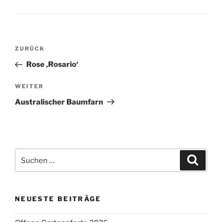
Beitragsnavigation
Vorheriger
ZURÜCK
Beitrag
Rose ‚Rosario‘
Nächster
WEITER
Beitrag
Australischer Baumfarn
Suchen
Suche
nach:
NEUESTE BEITRÄGE