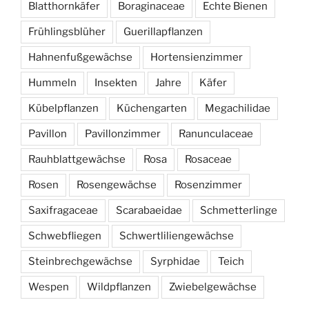
Blatthornkäfer
Boraginaceae
Echte Bienen
Frühlingsblüher
Guerillapflanzen
Hahnenfußgewächse
Hortensienzimmer
Hummeln
Insekten
Jahre
Käfer
Kübelpflanzen
Küchengarten
Megachilidae
Pavillon
Pavillonzimmer
Ranunculaceae
Rauhblattgewächse
Rosa
Rosaceae
Rosen
Rosengewächse
Rosenzimmer
Saxifragaceae
Scarabaeidae
Schmetterlinge
Schwebfliegen
Schwertliliengewächse
Steinbrechgewächse
Syrphidae
Teich
Wespen
Wildpflanzen
Zwiebelgewächse