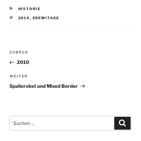
KATEGORIEN
HISTORIE
SCHLAGWÖRTER
2014
,
EREMITAGE
Beitragsnavigation
Vorheriger
ZURÜCK
Beitrag
2010
Nächster
WEITER
Beitrag
Spalierobst und Mixed Border
Suchen
Suche
nach: