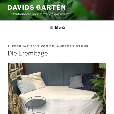
Zum
DAVIDS GARTEN
Inhalt
Ein blühender Fleck mitten in der Stadt
springen
Menü
VERÖFFENTLICHT
1. FEBRUAR 2019
VON
DR. ANDREAS STÖHR
AM
Die Eremitage