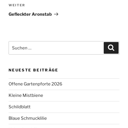
Nächster
WEITER
Beitrag
Gefleckter Aronstab
Suchen
Suche
nach:
NEUESTE BEITRÄGE
Offene Gartenpforte 2026
Kleine Mistbiene
Schildblatt
Blaue Schmucklilie