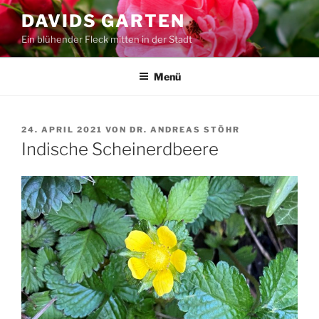
Zum
DAVIDS GARTEN
Inhalt
Ein blühender Fleck mitten in der Stadt
springen
Menü
VERÖFFENTLICHT
24. APRIL 2021
VON
DR. ANDREAS STÖHR
AM
Indische Scheinerdbeere