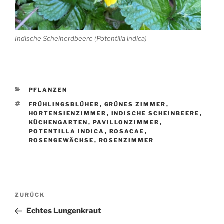
Indische Scheinerdbeere (Potentilla indica)
KATEGORIEN
PFLANZEN
SCHLAGWÖRTER
FRÜHLINGSBLÜHER
,
GRÜNES ZIMMER
,
HORTENSIENZIMMER
,
INDISCHE SCHEINBEERE
,
KÜCHENGARTEN
,
PAVILLONZIMMER
,
POTENTILLA INDICA
,
ROSACAE
,
ROSENGEWÄCHSE
,
ROSENZIMMER
Beitragsnavigation
Vorheriger
ZURÜCK
Beitrag
Echtes Lungenkraut