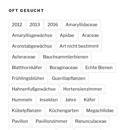
OFT GESUCHT
2012
2013
2016
Amaryllidaceae
Amaryllisgewächse
Apidae
Araceae
Aronstabgewächse
Art nicht bestimmt
Asteraceae
Bauchsammlerbienen
Blatthornkäfer
Boraginaceae
Echte Bienen
Frühlingsblüher
Guerillapflanzen
Hahnenfußgewächse
Hortensienzimmer
Hummeln
Insekten
Jahre
Käfer
Kübelpflanzen
Küchengarten
Megachilidae
Pavillon
Pavillonzimmer
Ranunculaceae