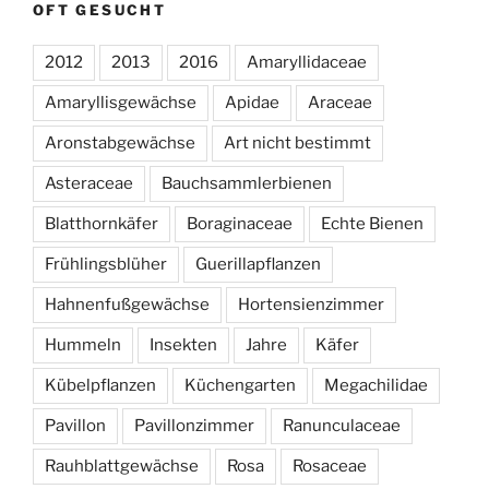
OFT GESUCHT
2012
2013
2016
Amaryllidaceae
Amaryllisgewächse
Apidae
Araceae
Aronstabgewächse
Art nicht bestimmt
Asteraceae
Bauchsammlerbienen
Blatthornkäfer
Boraginaceae
Echte Bienen
Frühlingsblüher
Guerillapflanzen
Hahnenfußgewächse
Hortensienzimmer
Hummeln
Insekten
Jahre
Käfer
Kübelpflanzen
Küchengarten
Megachilidae
Pavillon
Pavillonzimmer
Ranunculaceae
Rauhblattgewächse
Rosa
Rosaceae