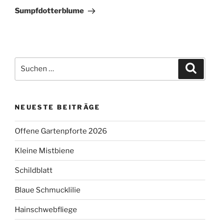
Beitrag
Sumpfdotterblume
Suchen
Suche
nach:
NEUESTE BEITRÄGE
Offene Gartenpforte 2026
Kleine Mistbiene
Schildblatt
Blaue Schmucklilie
Hainschwebfliege