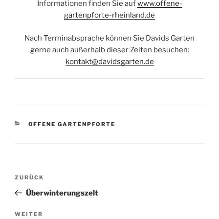
Informationen finden Sie auf
www.offene-
gartenpforte-rheinland.de
Nach Terminabsprache können Sie Davids Garten
gerne auch außerhalb dieser Zeiten besuchen:
kontakt@davidsgarten.de
KATEGORIEN
OFFENE GARTENPFORTE
Beitragsnavigation
Vorheriger
ZURÜCK
Beitrag
Überwinterungszelt
Nächster
WEITER